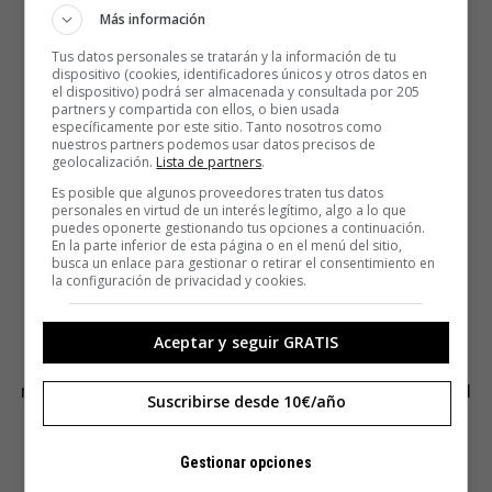
Más información
Tus datos personales se tratarán y la información de tu
dispositivo (cookies, identificadores únicos y otros datos en
el dispositivo) podrá ser almacenada y consultada por 205
partners y compartida con ellos, o bien usada
específicamente por este sitio. Tanto nosotros como
nuestros partners podemos usar datos precisos de
geolocalización.
Lista de partners
.
Es posible que algunos proveedores traten tus datos
personales en virtud de un interés legítimo, algo a lo que
puedes oponerte gestionando tus opciones a continuación.
En la parte inferior de esta página o en el menú del sitio,
busca un enlace para gestionar o retirar el consentimiento en
Son afables pero huidizos, siempre hay una barrera que
la configuración de privacidad y cookies.
impide materializar un encuentro. Su razón de ser es la
distancia. Disfrutan del morbo de mostrar actitudes que
Aceptar y seguir GRATIS
nunca adoptarían bajo su propia identidad. Seducen,
manipulan, son crueles o chulos sin responsabilizarse del
Suscribirse desde 10€/año
efecto de su comportamiento.
Gestionar opciones
La necesidad de salir de uno mismo es tan humana que