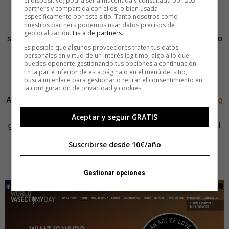
el dispositivo) podrá ser almacenada y consultada por 205
verlo».
partners y compartida con ellos, o bien usada
específicamente por este sitio. Tanto nosotros como
Pero —de la misma manera que algunos siguen
nuestros partners podemos usar datos precisos de
geolocalización.
Lista de partners
.
sosteniendo que la Tierra es plana o que quien nos creó no
Es posible que algunos proveedores traten tus datos
fue la evolución, sino un hombre barbudo en una nube—
personales en virtud de un interés legítimo, algo a lo que
también hay quienes afirman que todo va genial en el
puedes oponerte gestionando tus opciones a continuación.
En la parte inferior de esta página o en el menú del sitio,
planeta.
busca un enlace para gestionar o retirar el consentimiento en
la configuración de privacidad y cookies.
Ante un público risueño de
sitcom
, el profesor
Hans Rosling
afirma que es cierto que la humanidad se enfrenta a
Aceptar y seguir GRATIS
grandes desafíos. Pero aclara: «La buena noticia es que el
futuro quizá no sea tan sombrío como creemos». Su
Suscribirse desde 10€/año
optimismo es contagioso, pero no convincente. Suerte,
Hans.
Gestionar opciones