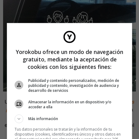
Yorokobu ofrece un modo de navegación
gratuito, mediante la aceptación de
cookies con los siguientes fines:
Publicidad y contenido personalizados, medición de
publicidad y contenido, investigación de audiencia y
desarrollo de servicios
Uno de los tantos documentales recomendados es
Gracias
Almacenar la información en un dispositivo y/o
acceder a ella
por no reproducirse
.
La banda sonora original incluye una
canción pegadiza que, jugando con la filosofía zen y la
Más información
esperanza de un mundo sin humanos, entona: «Si un árbol
Tus datos personales se tratarán y la información de tu
cae en el bosque, ¿qué importa? No estaremos allí para
dispositivo (cookies, identificadores únicos y otros datos en