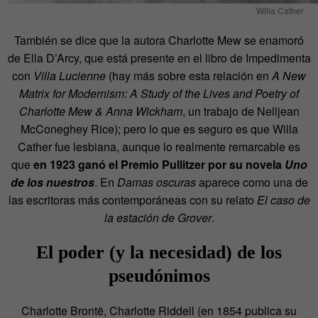
Willa Cather
También se dice que la autora Charlotte Mew se enamoró
de Ella D’Arcy, que está presente en el libro de Impedimenta
con
Villa Lucienne
(hay más sobre esta relación en
A New
Matrix for Modernism: A Study of the Lives and Poetry of
Charlotte Mew & Anna Wickham
, un trabajo de Nelljean
McConeghey Rice); pero lo que es seguro es que Willa
Cather fue lesbiana, aunque lo realmente remarcable es
que
en 1923 ganó el Premio Pullitzer por su novela
Uno
de los nuestros
. En
Damas oscuras
aparece como una de
las escritoras más contemporáneas con su relato
El caso de
la estación de Grover
.
El poder (y la necesidad) de los
pseudónimos
Charlotte Brontë, Charlotte Riddell (en 1854 publica su