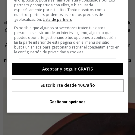
el dispositivo) podrá ser almacenada y consultada por 205
diversos personajes a lo largo de la historia.
partners y compartida con ellos, o bien usada
específicamente por este sitio. Tanto nosotros como
De Catherine Crowe dice que «era todo un personaje».
nuestros partners podemos usar datos precisos de
geolocalización.
Lista de partners
.
«Había trabado amistad con delincuentes, como Thomas de
Es posible que algunos proveedores traten tus datos
Quincey, y tal vez tuviese una adicción a las drogas, que le
personales en virtud de un interés legítimo, algo a lo que
valió una fuerte censura por parte de Hans Christian
puedes oponerte gestionando tus opciones a continuación.
En la parte inferior de esta página o en el menú del sitio,
Andersen», quien «la describe inhalando éter de fiesta con
busca un enlace para gestionar o retirar el consentimiento en
otra mujer y
habla de la sensación de estar con dos
la configuración de privacidad y cookies.
mujeres enloquecidas: sonreían con una mirada muerta
en los ojos abiertos de par en par…
».
Aceptar y seguir GRATIS
Suscribirse desde 10€/año
Gestionar opciones