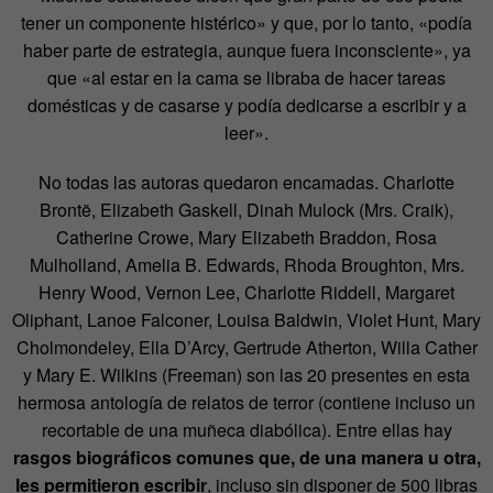
tener un componente histérico» y que, por lo tanto, «podía
haber parte de estrategia, aunque fuera inconsciente», ya
que «al estar en la cama se libraba de hacer tareas
domésticas y de casarse y podía dedicarse a escribir y a
leer».
No todas las autoras quedaron encamadas. Charlotte
Brontë, Elizabeth Gaskell, Dinah Mulock (Mrs. Craik),
Catherine Crowe, Mary Elizabeth Braddon, Rosa
Mulholland, Amelia B. Edwards, Rhoda Broughton, Mrs.
Henry Wood, Vernon Lee, Charlotte Riddell, Margaret
Oliphant, Lanoe Falconer, Louisa Baldwin, Violet Hunt, Mary
Cholmondeley, Ella D’Arcy, Gertrude Atherton, Willa Cather
y Mary E. Wilkins (Freeman) son las 20 presentes en esta
hermosa antología de relatos de terror (contiene incluso un
recortable de una muñeca diabólica). Entre ellas hay
rasgos biográficos comunes que, de una manera u otra,
les permitieron escribir
, incluso sin disponer de 500 libras