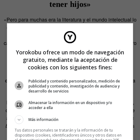
tener hijos»
«Pero para muchas era la literatura y el mundo intelectual lo
que daba el sentido a sus vidas y no les preocupó, o bien
optaron por cargar con esa lacra antes de sacrificar su
carrera literaria», explica González-Rivas. Parece fácil, pero
en la época suponía todo un sacrificio y en ocasiones
Yorokobu ofrece un modo de navegación
derivaba en el aislamiento.
gratuito, mediante la aceptación de
cookies con los siguientes fines:
Algunas se arriesgaron y pagaron caro por ello. Sirva de
ejemplo la atípica biografía de Catherine Crowe, que figura
Publicidad y contenido personalizados, medición de
publicidad y contenido, investigación de audiencia y
en
Damas oscuras
con su cuento
Junto al fuego
.
desarrollo de servicios
En 1838 consigue separarse de su esposo y es entonces,
Almacenar la información en un dispositivo y/o
acceder a ella
con 35 años, cuando comienza a escribir. Roger Clarke se
acuerda de ella en
La historia de los fantasmas: 500 años
Más información
buscando pruebas
(Siruela, 2016) a la hora de repasar los
Tus datos personales se tratarán y la información de tu
casos fantasmales y paranormales que experimentaron
dispositivo (cookies, identificadores únicos y otros datos en