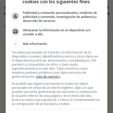
como la del californiano Chad Eaton
Timber!
; la muestra
cookies con los siguientes fines:
colectiva
La tabla como lienzo
, a beneficio de la protectora
de animales de Málaga y con la participación de 40 artistas
Publicidad y contenido personalizados, medición de
publicidad y contenido, investigación de audiencia y
de todo el mundo; la citada
Don Gregorio. Homenaje
desarrollo de servicios
colectivo a Chiquito de la Calzada;
y
Damas del flamenco
,
Almacenar la información en un dispositivo y/o
del legendario fotógrafo Paco Manzano.
acceder a ella
Más información
Tus datos personales se tratarán y la información de tu
dispositivo (cookies, identificadores únicos y otros datos en
el dispositivo) podrá ser almacenada y consultada por 205
partners y compartida con ellos, o bien usada
específicamente por este sitio. Tanto nosotros como
nuestros partners podemos usar datos precisos de
geolocalización.
Lista de partners
.
Es posible que algunos proveedores traten tus datos
personales en virtud de un interés legítimo, algo a lo que
puedes oponerte gestionando tus opciones a continuación.
En la parte inferior de esta página o en el menú del sitio,
busca un enlace para gestionar o retirar el consentimiento en
la configuración de privacidad y cookies.