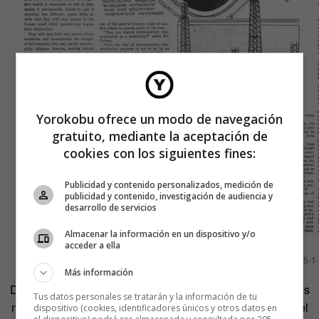
Yorokobu ofrece un modo de navegación
gratuito, mediante la aceptación de
cookies con los siguientes fines:
Publicidad y contenido personalizados, medición de
publicidad y contenido, investigación de audiencia y
desarrollo de servicios
Almacenar la información en un dispositivo y/o
acceder a ella
The New York Sun, 25-1
Más información
De la misma forma, cuando Edison quería contactar con los
Tus datos personales se tratarán y la información de tu
muertos, no hacía otra cosa que ser hijo de un tiempo en el
dispositivo (cookies, identificadores únicos y otros datos en