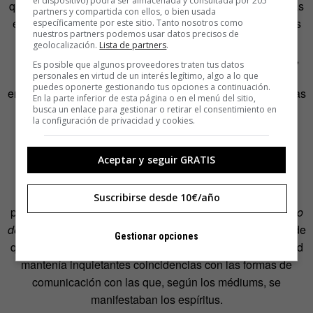
el dispositivo) podrá ser almacenada y consultada por 205
que el espiritismo era ocupación de las clases privilegiadas
partners y compartida con ellos, o bien usada
e intelectuales, los médiums eran recibidos en los salones
específicamente por este sitio. Tanto nosotros como
nuestros partners podemos usar datos precisos de
más exquisitos, y hasta el mismísimo sir Arthur Conan
geolocalización.
Lista de partners
.
Doyle, padre de la encarnación máxima del racionalismo,
Es posible que algunos proveedores traten tus datos
Sherlock Holmes, caía de una forma casi patética en el
personales en virtud de un interés legítimo, algo a lo que
puedes oponerte gestionando tus opciones a continuación.
engaño de creer que se había podido fotografiar unas hadas
En la parte inferior de esta página o en el menú del sitio,
que aparecían en las instantáneas con un aspecto
busca un enlace para gestionar o retirar el consentimiento en
la configuración de privacidad y cookies.
ridículamente victoriano.
Quizá el caso más representativo sea el de William
Aceptar y seguir GRATIS
Crookes. Crookes era un químico que había obtenido
reconocimiento por el descubrimiento del talio y que
Suscribirse desde 10€/año
participaba, como relata Philip Ball en
El peligroso encanto
de lo invisible
(Turner), en la creencia bastante extendida de
Gestionar opciones
que la misteriosa transmisión inalámbrica de la electricidad
mantenía inquietantes coincidencias con las formas de
comunicación con las que, según los médiums, se
manifestaban los espíritus.