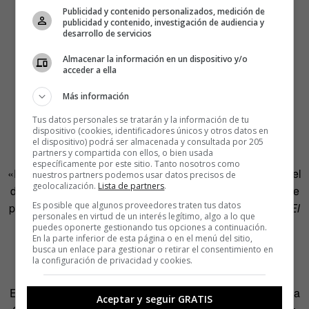
Publicidad y contenido personalizados, medición de
publicidad y contenido, investigación de audiencia y
desarrollo de servicios
Almacenar la información en un dispositivo y/o
acceder a ella
Más información
El cine sonoro avanzó. La cámara ganó libertad. Aun así,
Tus datos personales se tratarán y la información de tu
persistía cierta resistencia artística, resistencia ya inútil,
dispositivo (cookies, identificadores únicos y otros datos en
encabezada por Chaplin.
el dispositivo) podrá ser almacenada y consultada por 205
partners y compartida con ellos, o bien usada
específicamente por este sitio. Tanto nosotros como
«El cine sonoro aniquila la gran belleza del silencio», dijo el
nuestros partners podemos usar datos precisos de
geolocalización.
Lista de partners
.
director de
Tiempos modernos
(1936). Esta película recoge
Es posible que algunos proveedores traten tus datos
por primera vez la voz de Chaplin ocho años después de
El
personales en virtud de un interés legítimo, algo a lo que
cantor de Jazz
.
puedes oponerte gestionando tus opciones a continuación.
En la parte inferior de esta página o en el menú del sitio,
busca un enlace para gestionar o retirar el consentimiento en
El cine contra la televisión
la configuración de privacidad y cookies.
El auge de la televisión en Estados Unidos tras la Segunda
Aceptar y seguir GRATIS