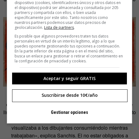
dispositivo (cookies, identificadores únicos y otros datos en
el podcast intenta abarcar todas las ramas».
el dispositivo) podrá ser almacenada y consultada por 205
partners y compartida con ellos, o bien usada
específicamente por este sitio. Tanto nosotros como
nuestros partners podemos usar datos precisos de
geolocalización.
Lista de partners
.
Es posible que algunos proveedores traten tus datos
personales en virtud de un interés legítimo, algo a lo que
puedes oponerte gestionando tus opciones a continuación.
En la parte inferior de esta página o en el menú del sitio,
busca un enlace para gestionar o retirar el consentimiento en
la configuración de privacidad y cookies.
Aceptar y seguir GRATIS
Suscribirse desde 10€/año
Sin embargo, resulta llamativo que un proyecto que se
dirige a profesionales de la imagen prescinda de ella y se
limite a la voz. «Hay dos razones de por qué elegí el formato
Gestionar opciones
podcast. La primera es que, cuando imaginé el proyecto,
visualizaba a los dibujantes consumiéndolo mientras
trabajaban», explica Sanchis. El no estar obligados a