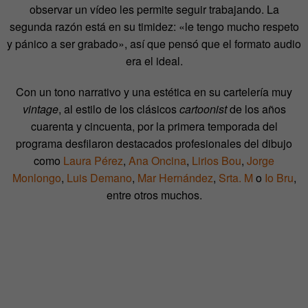
observar un vídeo les permite seguir trabajando. La
segunda razón está en su timidez: «le tengo mucho respeto
y pánico a ser grabado», así que pensó que el formato audio
era el ideal.
Con un tono narrativo y una estética en su cartelería muy
vintage
, al estilo de los clásicos
cartoonist
de los años
cuarenta y cincuenta, por la primera temporada del
programa desfilaron destacados profesionales del dibujo
como
Laura Pérez
,
Ana Oncina
,
Lirios Bou
,
Jorge
Monlongo
,
Luis Demano
,
Mar Hernández
,
Srta. M
o
Io Bru
,
entre otros muchos.