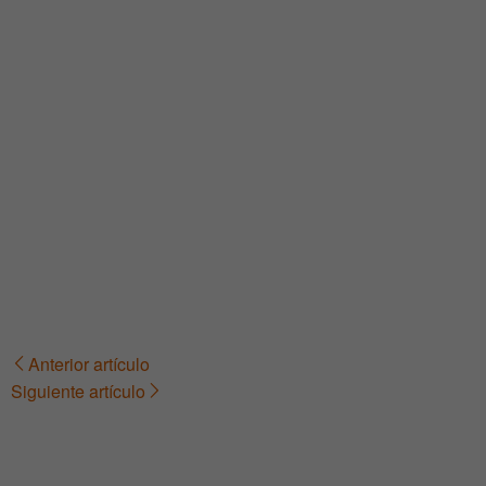
Anterior artículo
Navegación
Siguiente artículo
de
entradas