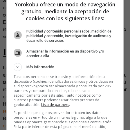
Si se sacaban de circulación, la UE proponía la aplicación
Yorokobu ofrece un modo de navegación
de normas obligatorias de redondeo en los pagos físicos,
gratuito, mediante la aceptación de
como el ya citado redondeo sueco. Según explican desde
cookies con los siguientes fines:
Economía, «el Estado español se muestra partidario de no
retirarlas, y en caso de que se tomara la decisión de hacerlo
Publicidad y contenido personalizados, medición de
se muestra partidario de realizar una retirada progresiva».
publicidad y contenido, investigación de audiencia y
desarrollo de servicios
Hermano mayor
Almacenar la información en un dispositivo y/o
acceder a ella
Las monedas pequeñas no son las únicas en peligro de
Más información
extinción. Sus hermanos mayores, los billetes de 500 euros,
Tus datos personales se tratarán y la información de tu
también están en entredicho. Desde hace tiempo se pide su
dispositivo (cookies, identificadores únicos y otros datos en
el dispositivo) podrá ser almacenada y consultada por 205
retirada con los argumentos de su poca utilidad y para evitar
partners y compartida con ellos, o bien usada
específicamente por este sitio. Tanto nosotros como
delitos como el blanqueo de capitales o el fraude fiscal.
nuestros partners podemos usar datos precisos de
Hace unas semanas,
Podemos llegó incluso a pedir la
geolocalización.
Lista de partners
.
retirada de los billetes de 200 euros
. El presidente del
Es posible que algunos proveedores traten tus datos
personales en virtud de un interés legítimo, algo a lo que
Banco Central Europeo, Mario Draghi,
quiso zanjar el
puedes oponerte gestionando tus opciones a continuación.
debate en 2013
. Para él, «los billetes de euro de alta
En la parte inferior de esta página o en el menú del sitio,