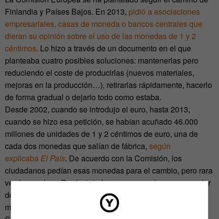
Finlandia y Países Bajos. En 2013,
pidió a asociaciones
empresariales, casas de moneda o bancos centrales que
dieran su opinión sobre el uso de las monedas de 1 y 2
céntimos
. Lo hizo a través de un documento en el que
planteaba cuatro posibles soluciones: mantenerlas pero
reduciendo el coste de producirlas (nuevos materiales,
mejoras en la producción…), retirarlas rápidamente, hacerlo
de forma gradual o dejarlo todo como estaba.
Desde 2002, cuando se introdujo el euro, hasta 2013,
cuando se hizo esa petición, se habían acuñado 46.000
millones de unidades de 1 y 2 céntimos de euro, una de
cada dos monedas que salían de fábrica,
según
explicaba
El País
. De acuerdo con la Comisión, los
ciudadanos pedían esas monedas para el cambio, pero rara
vez las usaban. Producir todas esas monedas, con un valor
de 714 millones de euros, había costado 1.400 millones
más.