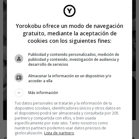
Yorokobu ofrece un modo de navegación
gratuito, mediante la aceptación de
cookies con los siguientes fines:
Publicidad y contenido personalizados, medición de
publicidad y contenido, investigación de audiencia y
desarrollo de servicios
Almacenar la información en un dispositivo y/o
acceder a ella
Más información
Tus datos personales se tratarán y la información de tu
dispositivo (cookies, identificadores únicos y otros datos en
el dispositivo) podrá ser almacenada y consultada por 205
partners y compartida con ellos, o bien usada
específicamente por este sitio. Tanto nosotros como
nuestros partners podemos usar datos precisos de
Somos nosotros y nuestra visión del mundo, conectada y
geolocalización.
Lista de partners
.
conformada gracias a nuestras experiencias únicas de vida