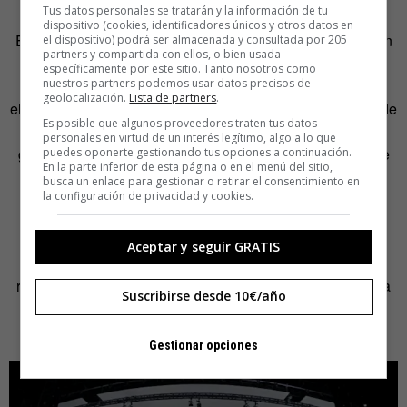
Tus datos personales se tratarán y la información de tu
dispositivo (cookies, identificadores únicos y otros datos en
El cambio del sistema de rodaje consiste, básicamente, en
el dispositivo) podrá ser almacenada y consultada por 205
partners y compartida con ellos, o bien usada
sustituir el trabajo en postproducción por el trabajo en
específicamente por este sitio. Tanto nosotros como
nuestros partners podemos usar datos precisos de
cámara, creando un estudio donde los actores y algunos
geolocalización.
Lista de partners
.
elementos situados en primer término son reales y detrás de
Es posible que algunos proveedores traten tus datos
ellos se mueve todo un mundo virtual en resolución 4K
personales en virtud de un interés legítimo, algo a lo que
generado por pantallas led de gran formato que se mueve
puedes oponerte gestionando tus opciones a continuación.
En la parte inferior de esta página o en el menú del sitio,
en tiempo real.
busca un enlace para gestionar o retirar el consentimiento en
la configuración de privacidad y cookies.
Para el rodaje de
The Mandalorian
ha hecho falta una
pantalla semicircular de más de 70 metros de largo y 6
Aceptar y seguir GRATIS
metros de alto creando una circunferencia de 270 grados
rematada por otra gran pantalla en el techo del estudio. La
Suscribirse desde 10€/año
tecnología
StageCraft
ha sido también utilizada en la
producción de
Batman
de 2022.
Gestionar opciones