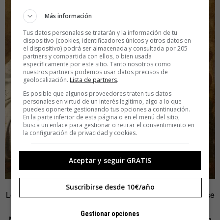
Más información
Tus datos personales se tratarán y la información de tu
dispositivo (cookies, identificadores únicos y otros datos en
el dispositivo) podrá ser almacenada y consultada por 205
partners y compartida con ellos, o bien usada
específicamente por este sitio. Tanto nosotros como
nuestros partners podemos usar datos precisos de
geolocalización.
Lista de partners
.
Es posible que algunos proveedores traten tus datos
personales en virtud de un interés legítimo, algo a lo que
puedes oponerte gestionando tus opciones a continuación.
En la parte inferior de esta página o en el menú del sitio,
busca un enlace para gestionar o retirar el consentimiento en
la configuración de privacidad y cookies.
Aceptar y seguir GRATIS
Suscribirse desde 10€/año
Los originales de
Rituales
relativos a Caravaggio y Malta se
expusieron en la Academia de España en San Pietro in
Gestionar opciones
Montorio en Roma y, posteriormente, en la Real Academia