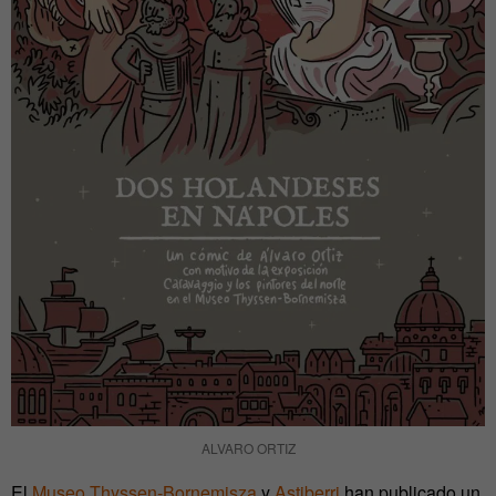
ALVARO ORTIZ
El
Museo Thyssen-Bornemisza
y
Astiberri
han publicado un