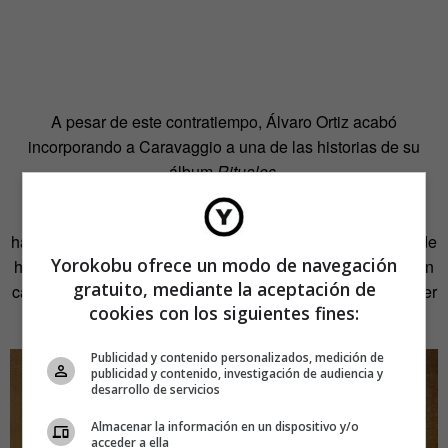
A pesar de este contratiempo, Álvaro Ortiz acabó
incorporando a Caravaggio a una de las historias de su
álbum
Rituales
.
«Este señor tenia una vida muy compleja, muy intensa,
había muchas cosas que contar. Como no me veía capaz de
Yorokobu ofrece un modo de navegación
hacer la biografía completa, a modo de guiño le dediqué un
gratuito, mediante la aceptación de
capítulo, en el que cuento un viaje que hice a Malta para ver
cookies con los siguientes fines:
los lugares donde también había estado exiliado».
Publicidad y contenido personalizados, medición de
publicidad y contenido, investigación de audiencia y
desarrollo de servicios
Almacenar la información en un dispositivo y/o
acceder a ella