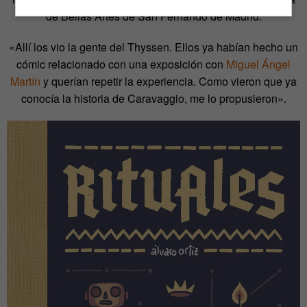
de Bellas Artes de San Fernando de Madrid.
«Allí los vio la gente del Thyssen. Ellos ya habían hecho un
cómic relacionado con una exposición con
Miguel Ángel
Martín
y querían repetir la experiencia. Como vieron que ya
conocía la historia de Caravaggio, me lo propusieron».