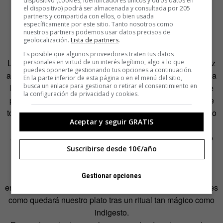
dispositivo (cookies, identificadores únicos y otros datos en
el dispositivo) podrá ser almacenada y consultada por 205
Arroz a la Cubana
partners y compartida con ellos, o bien usada
específicamente por este sitio. Tanto nosotros como
poscastrista (o precastrista)
nuestros partners podemos usar datos precisos de
geolocalización.
Lista de partners
.
Es posible que algunos proveedores traten tus datos
La receta cubana española cutre por excelencia es el arroz
personales en virtud de un interés legítimo, algo a lo que
puedes oponerte gestionando tus opciones a continuación.
a la cubana: el recurso de los cobardes que no se atreven a
En la parte inferior de esta página o en el menú del sitio,
busca un enlace para gestionar o retirar el consentimiento en
hacer el arroz de color amarillo. Los componentes de este
la configuración de privacidad y cookies.
plato combinados son de sobra conocidos: arroz, salsa de
tomate, huevo frito y plátano frito. Bien cocinado es un plato
Aceptar y seguir GRATIS
completo y disfrutable. Ejecutado con premeditación y
alevosía, como es nuestra intención, es un conglomerado
Suscribirse desde 10€/año
de pesada digestión
tremendamente
disfrutable.
¿Qué queda en su sitio tras más de medio siglo de
castrismo? Casi nada. Es cierto que, antes, lo que había
Gestionar opciones
eran casinos y fulanas, que es peor que nada, así que así es
como quedará nuestro plato tras un ritual tan mágico como
indigesto.