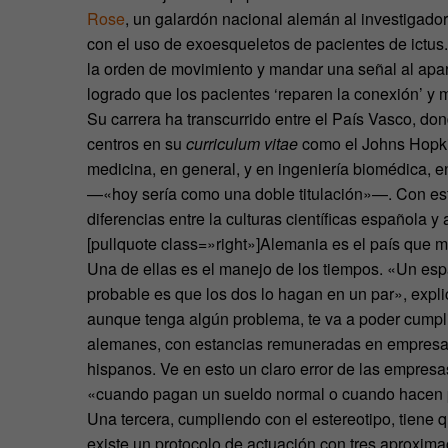
Rose
, un galardón nacional alemán al investigador
con el uso de exoesqueletos de pacientes de ictus.
la orden de movimiento y mandar una señal al apara
logrado que los pacientes ‘reparen la conexión’ y
Su carrera ha transcurrido entre el País Vasco, do
centros en su
curriculum vitae
como el Johns Hopki
medicina, en general, y en ingeniería biomédica, e
—«hoy sería como una doble titulación»—. Con est
diferencias entre la culturas científicas española y
[pullquote class=»right»]Alemania es el país que m
Una de ellas es el manejo de los tiempos. «Un esp
probable es que los dos lo hagan en un par», expli
aunque tenga algún problema, te va a poder cumplir
alemanes, con estancias remuneradas en empresas a 
hispanos. Ve en esto un claro error de las empres
«cuando pagan un sueldo normal o cuando hacen p
Una tercera, cumpliendo con el estereotipo, tiene 
existe un protocolo de actuación con tres aproxima