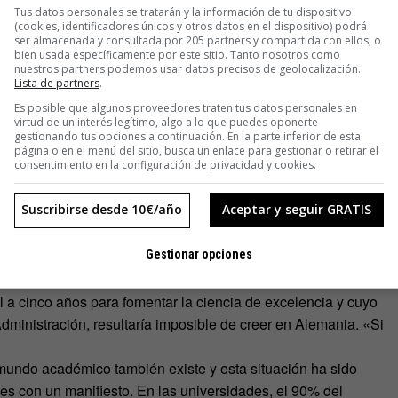
Perspectiva Migratoria 2013
, dos de cada tres españoles que
Tus datos personales se tratarán y la información de tu dispositivo
(cookies, identificadores únicos y otros datos en el dispositivo) podrá
e.
ser almacenada y consultada por 205 partners y compartida con ellos, o
bien usada específicamente por este sitio. Tanto nosotros como
a es muy difícil avanzar en la carrera científica[/pullquote]
nuestros partners podemos usar datos precisos de geolocalización.
y que no te digan ‘hola’ de vuelta; adaptación es llegar al
Lista de partners
.
pañeros presuponen que ya sabes lo que tienes que hacer;
Es posible que algunos proveedores traten tus datos personales en
ualmente… La frase que más oyes es ‘no te lo tomes como
virtud de un interés legítimo, algo a lo que puedes oponerte
gestionando tus opciones a continuación. En la parte inferior de esta
n la necesidad moral de guardar las formas según en qué
página o en el menú del sitio, busca un enlace para gestionar o retirar el
consentimiento en la configuración de privacidad y cookies.
se día». Orst-Gil puntualiza que su experiencia se basa en el
mal» que el de la empresa privada, pero ambos están muy
Suscribirse desde 10€/año
Aceptar y seguir GRATIS
importar si «has tenido que hacer horas extras o te vas todos
ra científica, destaca la facilidad que hay en Alemania para
Gestionar opciones
ciación. La situación de ciertos beneficiarios de contratos
 a cinco años para fomentar la ciencia de excelencia y cuyo
ministración, resultaría imposible de creer en Alemania. «Si
mundo académico también existe y esta situación ha sido
es con un manifiesto. En las universidades, el 90% del