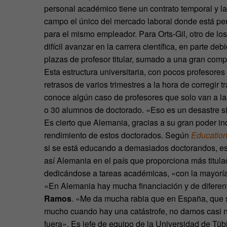
personal académico tiene un contrato temporal y la
campo el único del mercado laboral donde está pe
para el mismo empleador. Para Orts-Gil, otro de l
difícil avanzar en la carrera científica, en parte de
plazas de profesor titular, sumado a una gran comp
Esta estructura universitaria, con pocos profesore
retrasos de varios trimestres a la hora de corregir t
conoce algún caso de profesores que solo van a la 
o 30 alumnos de doctorado. «Eso es un desastre si
Es cierto que Alemania, gracias a su gran poder in
rendimiento de estos doctorados. Según
Education
si se está educando a demasiados doctorandos, es
así Alemania en el país que proporciona más titul
dedicándose a tareas académicas, «con la mayoría 
«En Alemania hay mucha financiación y de diferent
Ramos
. «Me da mucha rabia que en España, que
mucho cuando hay una catástrofe, no damos casi n
fuera». Es jefe de equipo de la Universidad de Tüb