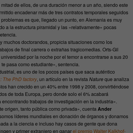
 mitad de ellos, de una duración menor a un año, siendo este
rmitido encadenar más de tres contratos temporales seguidos
os problemas es que, llegado un punto, en Alemania es muy
bido a la estructura piramidal y las «relativamente» pocas
etencia.
s y muchos doctorandos, propicia situaciones como los
rabajos de final carrera o extrañas tragicomedias. Orts-Gil
universidad por la noche por el temor a encontrarse a sus 20
 te pasa como estudiante», sentencia.
dustrial, es uno de los pocos países que saca auténtico
: The PhD factory
, un artículo en la revista
Nature
que analiza
tos han crecido en un 40% entre 1998 y 2008, convirtiéndose
ados de toda Europa, pero donde solo el 6% acabará
encontrando trabajos de investigación en la industria».
e origen, tanto pública como privada», cuenta
Ander
 somos líderes mundiales en donación de órganos y donamos
ada a la ciencia e incluso hay casos de gente que dona
ingen y primer extranjero en ganar
el premio Walter Kalkhof-