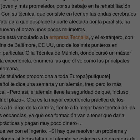
 joven y más prometedor, por su trabajo en la rehabilitación
 Con su técnica, que consiste en leer en las ondas cerebrales
to para que desplace la parte afectada por la parálisis, ha
 muevan el brazo unos pocos milímetros.
nde está vinculado a la
empresa Tecnalia
, y el extranjero, con
ns de Baltimore, EE UU, uno de los más punteros en
n particular. O la Técnica de Múnich, donde cursó un máster
a experiencia, enumera las que él ve como las principales
 alemana.
ás titulados proporciona a toda Europa[/pullquote]
añol te dice una semana y un alemán, tres; pero lo más
ca. «Pero así, el alemán tiene la seguridad de que, incluso
 el plazo». Otra es la mayor experiencia práctica de los
lo largo de la carrera, frente a la mejor base teórica de los
as españolas, ya que esa formación van a tener que darla
rácticas y pagan muy poco dinero».
que ver con el ingenio. «Si hay que resolver un problema y
ciones, si todas fallan, el alemán se estanca y no es capaz de