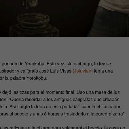
 portada de Yorokobu. Esta vez, sin embargo, la ley se
ustrador y calígrafo José Luis Vivas (
Joluvian
) tenía una
ir la palabra Yorokobu.
y dejó las tizas para el momento final. Usó una mesa de luz
ción. “Quería recordar a los antiguos calígrafos que creaban
ta. Así surgió la idea de esta portada”, cuenta el ilustrador,
ras al boceto y unas 8 horas a trasladarlo a la pared-pizarra”.
las retículas a la pizarra para volcar ahí el boceto, la cosa no