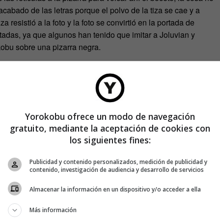
 acabado de las letras porque el polvo de la tiza se cae y a
za resistió a la foto y la foto se convirtió en la portada de
das, ya que algunos han tenido que imitar a Joluvian y
kobu sobre una pizarra negra.
Yorokobu ofrece un modo de navegación
gratuito, mediante la aceptación de cookies con
los siguientes fines:
Publicidad y contenido personalizados, medición de publicidad y
contenido, investigación de audiencia y desarrollo de servicios
Almacenar la información en un dispositivo y/o acceder a ella
Más información