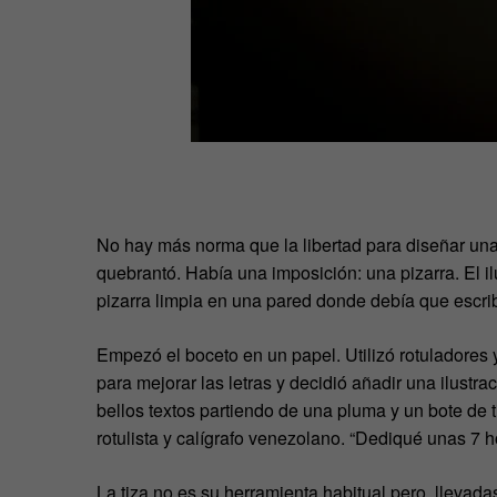
No hay más norma que la libertad para diseñar una
quebrantó. Había una imposición: una pizarra. El il
pizarra limpia en una pared donde debía que escrib
Empezó el boceto en un papel. Utilizó rotuladores 
para mejorar las letras y decidió añadir una ilustra
bellos textos partiendo de una pluma y un bote de tin
rotulista y calígrafo venezolano. “Dediqué unas 7 ho
La tiza no es su herramienta habitual pero, llevadas 