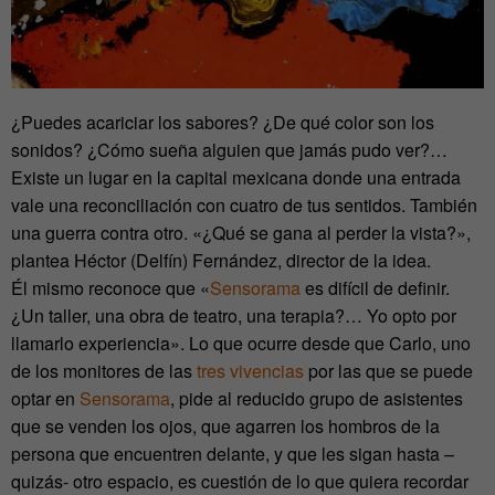
¿Puedes acariciar los sabores? ¿De qué color son los
sonidos? ¿Cómo sueña alguien que jamás pudo ver?…
Existe un lugar en la capital mexicana donde una entrada
vale una reconciliación con cuatro de tus sentidos. También
una guerra contra otro. «¿Qué se gana al perder la vista?»,
plantea Héctor (Delfín) Fernández, director de la idea.
Él mismo reconoce que «
Sensorama
es difícil de definir.
¿Un taller, una obra de teatro, una terapia?… Yo opto por
llamarlo experiencia». Lo que ocurre desde que Carlo, uno
de los monitores de las
tres vivencias
por las que se puede
optar en
Sensorama
, pide al reducido grupo de asistentes
que se venden los ojos, que agarren los hombros de la
persona que encuentren delante, y que les sigan hasta –
quizás- otro espacio, es cuestión de lo que quiera recordar