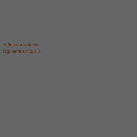
Anterior artículo
Navegación
Siguiente artículo
de
entradas