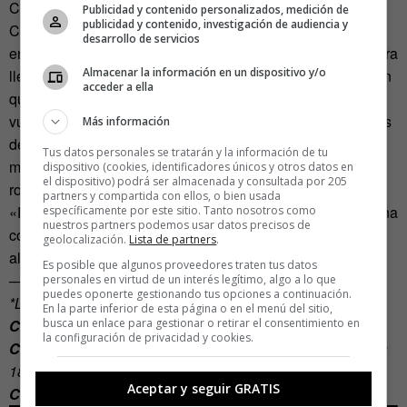
Cuando la hora de ceguera se acaba en la experiencia
Publicidad y contenido personalizados, medición de
publicidad y contenido, investigación de audiencia y
Colores, sin que ni una sola imagen ni una sola voz haya
desarrollo de servicios
entrado en contacto contigo durante todo ese tiempo, la obra
Almacenar la información en un dispositivo y/o
llega a su fin. Esa obra que tu mente y los elementos hayan
acceder a ella
querido fabricar. Las vendas se caen y los participantes
vuelven a estar a la vista de sus desconocidos compañeros
Más información
de grupo. La luz significa la bajada de los telones. Unos
Tus datos personales se tratarán y la información de tu
musitan, otros parpadean, otros se sonrojan y una chica
dispositivo (cookies, identificadores únicos y otros datos en
el dispositivo) podrá ser almacenada y consultada por 205
rompe a reír a carcajadas.
partners y compartida con ellos, o bien usada
«Es muy importe tener una sensibilidad consciente para una
específicamente por este sitio. Tanto nosotros como
nuestros partners podemos usar datos precisos de
comprensión de la sociedad», dice Delfín, «eso nos hará
geolocalización.
Lista de partners
.
alcanzar la armonía».
Es posible que algunos proveedores traten tus datos
—
personales en virtud de un interés legítimo, algo a lo que
puedes oponerte gestionando tus opciones a continuación.
*Las experiencias de Sensorama son:
En la parte inferior de esta página o en el menú del sitio,
busca un enlace para gestionar o retirar el consentimiento en
Colores
(Viernes y Sábados 16:00, Domingos 13:30)
la configuración de privacidad y cookies.
Cosas que solo de muerto se saben
(Viernes y Sábados
18:30, Domingos 16:00)
Aceptar y seguir GRATIS
Cuatro Elementos- Cantos Indígenas
(Sábados 13:30)