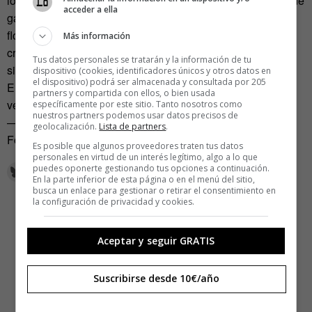
los nazis para exterminar judíos en las infaustas cámaras de
acceder a ella
gas. En Asturias, comunidad líder en el cultivo de estas
flores, están en alerta por si esta nueva moda lisérgica
Más información
cruzara los Pirineos y se mezclara con los culines de
Tus datos personales se tratarán y la información de tu
sidra…
dispositivo (cookies, identificadores únicos y otros datos en
el dispositivo) podrá ser almacenada y consultada por 205
En fin, como ya afirmara Paracelso en el siglo XVI, no hay
partners y compartida con ellos, o bien usada
venenos… hay dosis.
específicamente por este sitio. Tanto nosotros como
nuestros partners podemos usar datos precisos de
—
geolocalización.
Lista de partners
.
Foto portada:
Jasminum officinale (Dominio Público)
Es posible que algunos proveedores traten tus datos
personales en virtud de un interés legítimo, algo a lo que
puedes oponerte gestionando tus opciones a continuación.
En la parte inferior de esta página o en el menú del sitio,
busca un enlace para gestionar o retirar el consentimiento en
la configuración de privacidad y cookies.
Aceptar y seguir GRATIS
Suscribirse desde 10€/año