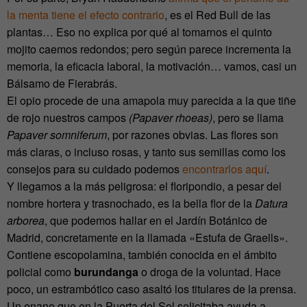
la menta tiene el efecto contrario
, es el Red Bull de las
plantas… Eso no explica por qué al tomarnos el quinto
mojito caemos redondos; pero según parece incrementa la
memoria, la eficacia laboral, la motivación… vamos, casi un
Bálsamo de Fierabrás.
El opio procede de una amapola muy parecida a la que tiñe
de rojo nuestros campos
(Papaver rhoeas)
, pero se llama
Papaver somniferum
, por razones obvias. Las flores son
más claras, o incluso rosas, y tanto sus semillas como los
consejos para su cuidado podemos
encontrarlos aquí
.
Y llegamos a la más peligrosa: el floripondio, a pesar del
nombre hortera y trasnochado, es la bella flor de la
Datura
arborea
, que podemos hallar en el Jardín Botánico de
Madrid, concretamente en la llamada «Estufa de Graells».
Contiene escopolamina, también conocida en el ámbito
policial como
burundanga
o droga de la voluntad. Hace
poco, un estrambótico caso asaltó los titulares de la prensa.
Un enano que en la Puerta del Sol solicitaba ayuda a