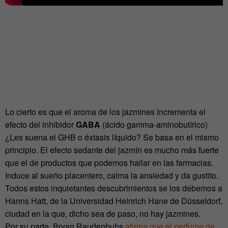
Lo cierto es que el aroma de los jazmines incrementa el
efecto del inhibidor
GABA
(ácido gamma-aminobutírico)
¿Les suena el GHB o éxtasis líquido? Se basa en el mismo
principio. El efecto sedante del jazmín es mucho más fuerte
que el de productos que podemos hallar en las farmacias.
Induce al sueño placentero, calma la ansiedad y da gustito.
Todos estos inquietantes descubrimientos se los debemos a
Hanns Hatt, de la Universidad Heinrich Hane de Düsseldorf,
ciudad en la que, dicho sea de paso, no hay jazmines.
Por su parte, Bryan Raudenbuhs
afirma que el perfume de