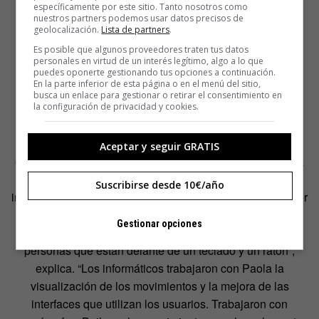
específicamente por este sitio. Tanto nosotros como
nuestros partners podemos usar datos precisos de
geolocalización.
Lista de partners
.
Es posible que algunos proveedores traten tus datos
personales en virtud de un interés legítimo, algo a lo que
puedes oponerte gestionando tus opciones a continuación.
En la parte inferior de esta página o en el menú del sitio,
busca un enlace para gestionar o retirar el consentimiento en
la configuración de privacidad y cookies.
Pongamos un ejemplo.
Paola Tognazzi
, una artista
multimedia que trabaja el movimiento mediante la danza,
Aceptar y seguir GRATIS
entró un día en la empresa de software i68. En la plantilla
abundan perfiles de empresariales, ingenieros e
Suscribirse desde 10€/año
informáticos. Durante un tiempo mezclaron su forma de ver
las cosas con el objetivo de humanizar el software. La
Gestionar opciones
misión de la bailarina era “mejorar la experiencia de las
personas que están delante de un teclado y un ratón”,
explica. “Los informáticos trabajaron con Paola la
visualización de los movimientos y la mejora de las
interfaces que utilizan los usuarios. Trabajaron con