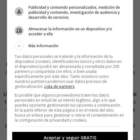
Publicidad y contenido personalizados, medición de
publicidad y contenido, investigación de audiencia y
desarrollo de servicios
Almacenar la información en un dispositivo y/o
acceder a ella
Más información
Tus datos personales se tratarán y la información de tu
dispositivo (cookies, identificadores únicos y otros datos en
Para la fecha en la que el mandato británico llegó a su fin,
el dispositivo) podrá ser almacenada y consultada por 205
más de 250.000 civiles palestinos habían sido expulsados
partners y compartida con ellos, o bien usada
específicamente por este sitio. Tanto nosotros como
por las tropas judías de sus hogares.
nuestros partners podemos usar datos precisos de
geolocalización.
Lista de partners
.
Un día antes del fin del Mandato Británico, el 14 de mayo de
Es posible que algunos proveedores traten tus datos
personales en virtud de un interés legítimo, algo a lo que
1948, Ben Gurión pronunciaba el
discurso que declaraba la
puedes oponerte gestionando tus opciones a continuación.
independencia del Estado de Israel
. «La tierra de Israel ha
En la parte inferior de esta página o en el menú del sitio,
busca un enlace para gestionar o retirar el consentimiento en
sido la cuna del pueblo judío. Aquí se ha forjado su
la configuración de privacidad y cookies.
personalidad espiritual, religiosa y nacional; aquí ha vivido
como pueblo libre y soberano; aquí ha creado una cultura
Aceptar y seguir GRATIS