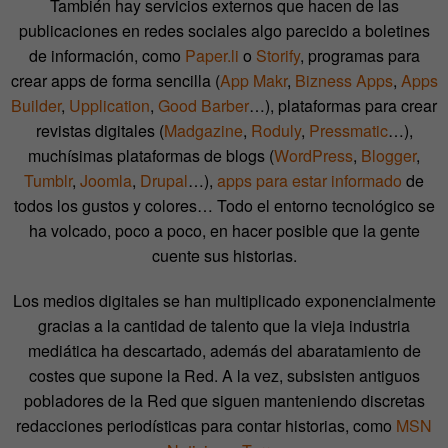
También hay servicios externos que hacen de las
publicaciones en redes sociales algo parecido a boletines
de información, como
Paper.li
o
Storify
, programas para
crear apps de forma sencilla (
App Makr
,
Bizness Apps
,
Apps
Builder
,
Upplication
,
Good Barber
…), plataformas para crear
revistas digitales (
Madgazine
,
Roduly
,
Pressmatic
…),
muchísimas plataformas de blogs (
WordPress
,
Blogger
,
Tumblr
,
Joomla
,
Drupal
…),
apps para estar informado
de
todos los gustos y colores… Todo el entorno tecnológico se
ha volcado, poco a poco, en hacer posible que la gente
cuente sus historias.
Los medios digitales se han multiplicado exponencialmente
gracias a la cantidad de talento que la vieja industria
mediática ha descartado, además del abaratamiento de
costes que supone la Red. A la vez, subsisten antiguos
pobladores de la Red que siguen manteniendo discretas
redacciones periodísticas para contar historias, como
MSN