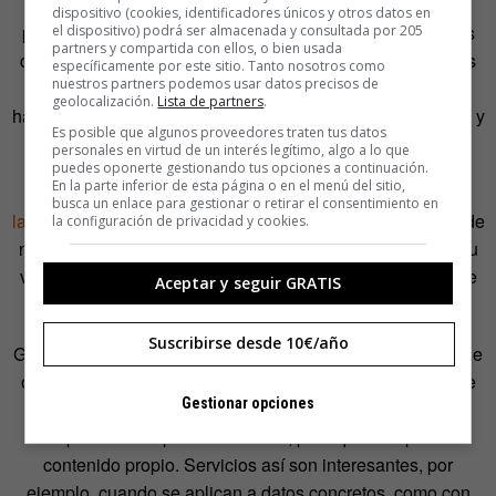
necesitarlo una red social dedicada a los perfiles
dispositivo (cookies, identificadores únicos y otros datos en
profesionales? Para aportar información que secunde sus
el dispositivo) podrá ser almacenada y consultada por 205
partners y compartida con ellos, o bien usada
contenidos.
Por eso la empresa compró Pulse
a principios
específicamente por este sitio. Tanto nosotros como
nuestros partners podemos usar datos precisos de
del año pasado, un lector de noticias para móviles que
geolocalización.
Lista de partners
.
había conseguido un rápido crecimiento en todo el mundo, y
Es posible que algunos proveedores traten tus datos
lo integró en su propia app.
personales en virtud de un interés legítimo, algo a lo que
puedes oponerte gestionando tus opciones a continuación.
En la parte inferior de esta página o en el menú del sitio,
A la lista se apuntará en breve Facebook, que
prepara el
busca un enlace para gestionar o retirar el consentimiento en
lanzamiento de Paper
, una app que -dicen- será un lector de
la configuración de privacidad y cookies.
noticias para competir con ideas como
FlipBoard
, que a su
vez perdió terreno cuando
Feedly
emergió tras el cierre de
Aceptar y seguir GRATIS
Google Reader.
Suscribirse desde 10€/año
Google, amo y señor del tráfico a través de búsqueda, sigue
ofreciendo soluciones un tanto más impersonales: Google
Gestionar opciones
News es un portal que criba información para el lector y
reparte tráfico para los medios, pero que no aporta
contenido propio. Servicios así son interesantes, por
ejemplo, cuando se aplican a datos concretos, como con