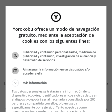
Yorokobu ofrece un modo de navegación
gratuito, mediante la aceptación de
cookies con los siguientes fines:
Publicidad y contenido personalizados, medición de
publicidad y contenido, investigación de audiencia y
desarrollo de servicios
Almacenar la información en un dispositivo y/o
acceder a ella
La no conciliación repercute no sólo en el plano laboral de
Más información
la mujer. Su tiempo libre tampoco sale bien parado. En el
Tus datos personales se tratarán y la información de tu
estudio se muestra cómo la mujer madre, al ser quien
dispositivo (cookies, identificadores únicos y otros datos en
el dispositivo) podrá ser almacenada y consultada por 205
socialmente asume la doble jornada laboral, tiene más
partners y compartida con ellos, o bien usada
específicamente por este sitio. Tanto nosotros como
dificultades para priorizar el tiempo libre, y sobre todo, las
nuestros partners podemos usar datos precisos de