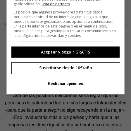
actividades relacionadas con el deporte.
geolocalización.
Lista de partners
.
Es posible que algunos proveedores traten tus datos
La encuesta se interesa también por conocer las posibles
personales en virtud de un interés legítimo, algo a lo que
puedes oponerte gestionando tus opciones a continuación.
soluciones que los entrevistados proponen para cambiar la
En la parte inferior de esta página o en el menú del sitio,
situación actual. La educación es un tema crucial para la
busca un enlace para gestionar o retirar el consentimiento en
la configuración de privacidad y cookies.
mayoría de ellos. Acabar con la transmisión de los roles y
estereotipos patriarcales entre las nuevas generaciones
Aceptar y seguir GRATIS
resulta fundamental. Para ello se requiere no sólo de la
implicación de la familia, la escuela, el estado y las
empresas, sino también la visibilización de los referentes
Suscribirse desde 10€/año
masculinos que están llevando a cabo esa ruptura de los
roles tradicionales.
Gestionar opciones
Otra de las posibles soluciones sería lograr que los
permisos de paternidad fueran más largos e intransferibles
«para que la parte
a elegir
no siga recayendo en la mujer».
«Eso involucraría más a los padres y haría que a las
empresas les diese igual contratar hombres o mujeres»,