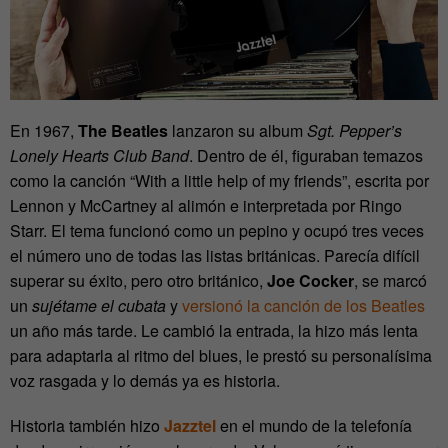
En 1967,
The Beatles
lanzaron su album
Sgt.
Pepper’s
Lonely Hearts Club Band
. Dentro de él, figuraban temazos
como la canción “With a little help of my friends”, escrita por
Lennon y McCartney al alimón e interpretada por Ringo
Starr. El tema funcionó como un pepino y ocupó tres veces
el número uno de todas las listas británicas. Parecía difícil
superar su éxito, pero otro británico,
Joe Cocker
, se marcó
un
sujétame el cubata
y
versionó la canción de los Beatles
un año más tarde. Le cambió la entrada, la hizo más lenta
para adaptarla al ritmo del blues, le prestó su personalísima
voz rasgada y lo demás ya es historia.
Historia también hizo
Jazztel
en el mundo de la telefonía