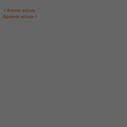
Anterior artículo
Navegación
Siguiente artículo
de
entradas