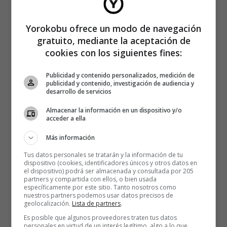
Yorokobu ofrece un modo de navegación
gratuito, mediante la aceptación de
cookies con los siguientes fines:
Publicidad y contenido personalizados, medición de
publicidad y contenido, investigación de audiencia y
desarrollo de servicios
Almacenar la información en un dispositivo y/o
acceder a ella
Más información
Tus datos personales se tratarán y la información de tu
dispositivo (cookies, identificadores únicos y otros datos en
el dispositivo) podrá ser almacenada y consultada por 205
partners y compartida con ellos, o bien usada
específicamente por este sitio. Tanto nosotros como
nuestros partners podemos usar datos precisos de
geolocalización.
Lista de partners
.
VIAJE Y DESTINO
Es posible que algunos proveedores traten tus datos
personales en virtud de un interés legítimo, algo a lo que