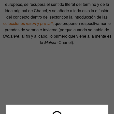
europeos, se recupera el sentido literal del término y de la
idea original de Chanel, y se añade a todo esto la difusión
del concepto dentro del sector con la introducción de las
colecciones
resort
y
pre-fall
,
que proponen respectivamente
prendas de verano e invierno (porque cuando se habla de
Croisière
, al fin y al cabo, lo primero que viene a la mente es
la
Maison
Chanel).