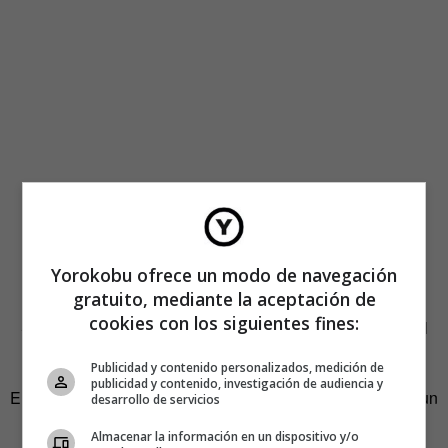
4.¿Conoces estos lugares?
Yorokobu ofrece un modo de navegación
gratuito, mediante la aceptación de
cookies con los siguientes fines:
Según
Architectural Digest
son las calles más bonitas del
mundo.
Publicidad y contenido personalizados, medición de
publicidad y contenido, investigación de audiencia y
En nuestra opinión, son la excusa perfecta para planificar un
desarrollo de servicios
viaje.
Almacenar la información en un dispositivo y/o