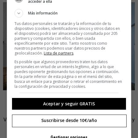
acceder a ella
Más información
Tus datos personales se tratarán y la información de tu
dispositivo (cookies, identificadores únicos y otros datos en
el dispositivo) podrá ser almacenada y consultada por 205
partners y compartida con ellos, o bien usada
específicamente por este sitio. Tanto nosotros como
nuestros partners podemos usar datos precisos de
geolocalización.
Lista de partners
.
Es posible que algunos proveedores traten tus datos
personales en virtud de un interés legítimo, algo a lo que
puedes oponerte gestionando tus opciones a continuación.
En la parte inferior de esta página o en el menú del sitio,
busca un enlace para gestionar o retirar el consentimiento en
la configuración de privacidad y cookies.
5.Próximo destino: Marte
Aceptar y seguir GRATIS
Ve buscando nave espacial que lo de viajar al planeta rojo y
Suscribirse desde 10€/año
quedarse a vivir allí una temporadita está cada vez más
cerca. De hecho, ya hay varios proyectos en marcha
Gestionar opciones