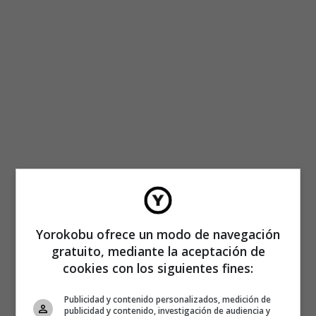
Yorokobu ofrece un modo de navegación
—
gratuito, mediante la aceptación de
cookies con los siguientes fines:
Foto de
Snap Man
reproducido bajo licencia
Creative
Commons
Publicidad y contenido personalizados, medición de
publicidad y contenido, investigación de audiencia y