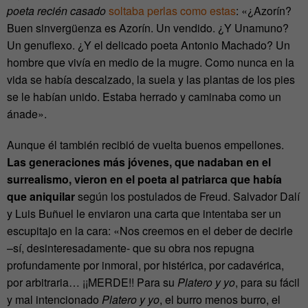
poeta recién casado
soltaba perlas como estas
: «¿Azorín?
Buen sinvergüenza es Azorín. Un vendido. ¿Y Unamuno?
Un genuflexo. ¿Y el delicado poeta Antonio Machado? Un
hombre que vivía en medio de la mugre. Como nunca en la
vida se había descalzado, la suela y las plantas de los pies
se le habían unido. Estaba herrado y caminaba como un
ánade».
Aunque él también recibió de vuelta buenos empellones.
Las generaciones más jóvenes, que nadaban en el
surrealismo, vieron en el poeta al patriarca que había
que aniquilar
según los postulados de Freud. Salvador Dalí
y Luis Buñuel le enviaron una carta que intentaba ser un
escupitajo en la cara: «Nos creemos en el deber de decirle
–sí, desinteresadamente- que su obra nos repugna
profundamente por inmoral, por histérica, por cadavérica,
por arbitraria… ¡¡MERDE!! Para su
Platero y yo
, para su fácil
y mal intencionado
Platero y yo
, el burro menos burro, el