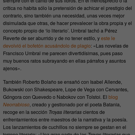
siempre con el canto de sus libros. En el menosprecio o la
crítica no habita sólo la pretensión de achicar el prestigio del
contrario, sino también una necesidad, unas veces mejor
disimulada que otras, de hacer prevalecer la obra propia y el
concepto propio de ‘lo literario’. Umbral tachó a Pérez
Reverte de ser aburrido y de no tener estilo, y
este le
devolvió el bofetón acusándolo de plagio
: «Las novelas de
Francisco Umbral me parecen divertidísimas, pues paso
muy buenos ratos subrayando en ellas párrafos y asuntos
ajenos».
También Roberto Bolaño se ensañó con Isabel Allende,
Bukowski con Shakespeare, Lope de Vega con Cervantes,
Góngora con Quevedo o Nabokov con Tolstoi. El
blog
Neorrabioso
, creado y gestionado por el poeta Batania,
recoge en la sección
Troyas literarias
cientos de
enfrentamientos entre maestros de la narrativa y la poesía.
Los lanzamientos de cuchillos no siempre se gestan en el
terreno literario: «Una gran parte de las
Troyas literarias
que