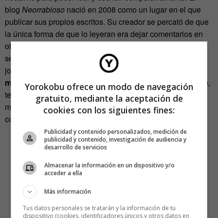
blog
Neorrabioso
nació en 2008 como un lugar en el que
publicar sus propios escritos. Su creador se percató de que
la única forma de que lo leyeran era dejar comentarios en
otros blogs y así lo hacía a pesar de los perjuicios que,
según asegura, causa esta forma de actuar en un escritor
joven. «
Un poeta tiene que leer a los clásicos, no a la
mierda de sus contemporáneos.
Por cada gota de fulano,
Yorokobu ofrece un modo de navegación
tengo que leerme diez gotas de Vallejo, y por cada gota de
gratuito, mediante la aceptación de
mengana, tengo que leerme diez gotas de Idea Vilariño»,
cookies con los siguientes fines:
confiesa.
Publicidad y contenido personalizados, medición de
publicidad y contenido, investigación de audiencia y
desarrollo de servicios
Almacenar la información en un dispositivo y/o
acceder a ella
Más información
Tus datos personales se tratarán y la información de tu
dispositivo (cookies, identificadores únicos y otros datos en