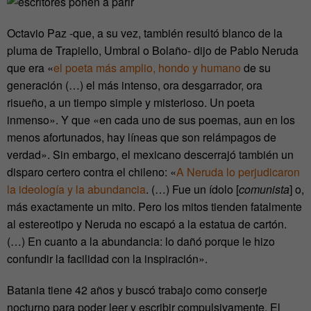
Octavio Paz -que, a su vez, también resultó blanco de la
pluma de Trapiello, Umbral o Bolaño- dijo de Pablo Neruda
que era «
el poeta más amplio, hondo y humano
de su
generación (…) el más intenso, ora desgarrador, ora
risueño, a un tiempo simple y misterioso. Un poeta
inmenso». Y que «en cada uno de sus poemas, aun en los
menos afortunados, hay líneas que son relámpagos de
verdad». Sin embargo, el mexicano descerrajó también un
disparo certero contra el chileno: «
A Neruda lo perjudicaron
la ideología y la abundancia
. (…) Fue un ídolo [
comunista
] o,
más exactamente un mito. Pero los mitos tienden fatalmente
al estereotipo y Neruda no escapó a la estatua de cartón.
(…) En cuanto a la abundancia: lo dañó porque le hizo
confundir la facilidad con la inspiración».
Batania tiene 42 años y buscó trabajo como conserje
nocturno para poder leer y escribir compulsivamente. El