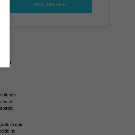
SUSCRIBIRME
has de
e tienen
e es un
osotros:
gratuito que
edido no