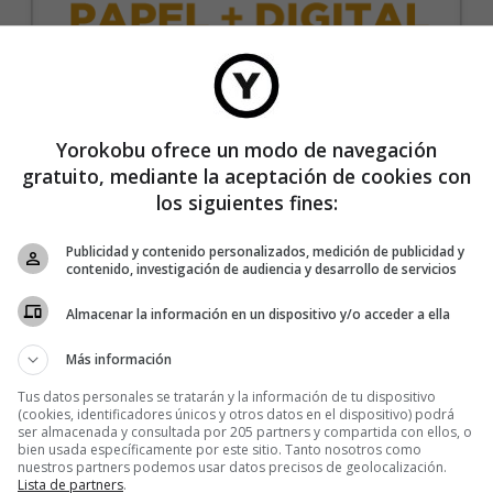
35€/año
Yorokobu ofrece un modo de navegación
gratuito, mediante la aceptación de cookies con
Recibe 4 números de la revista Yorokobu.
los siguientes fines:
Accede a todas las revistas en formato digital.
Publicidad y contenido personalizados, medición de publicidad y
Accede al contenido exclusivo de Yorokobu.
contenido, investigación de audiencia y desarrollo de servicios
Elimina la publicidad de los contenidos.
Almacenar la información en un dispositivo y/o acceder a ella
Recibe newsletters con contenido exclusivo para
suscriptores.
Más información
Sin compromiso de permanencia. Recibe en casa
Tus datos personales se tratarán y la información de tu dispositivo
los cuatro números que publicamos cada año.
(cookies, identificadores únicos y otros datos en el dispositivo) podrá
ser almacenada y consultada por 205 partners y compartida con ellos, o
Precio para la península y Baleares.
bien usada específicamente por este sitio. Tanto nosotros como
nuestros partners podemos usar datos precisos de geolocalización.
Lista de partners
.