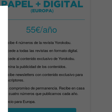
55€/año
Recibe 4 números de la revista Yorokobu.
Accede a todas las revistas en formato digital.
Accede al contenido exclusivo de Yorokobu.
Elimina la publicidad de los contenidos.
Recibe newsletters con contenido exclusivo para
suscriptores.
Sin compromiso de permanencia. Recibe en casa
los cuatro números que publicamos cada año.
Precio para Europa.