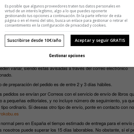
SUSCRIBIRME
Es posible que algunos proveedores traten tus datos personales en
virtud de un interés legítimo, algo a lo que puedes oponerte
gestionando tus opciones a continuación. En la parte inferior de esta
página o en el menú del sitio, busca un enlace para gestionar o retirar el
consentimiento en la configuración de privacidad y cookies.
Suscribirse desde 10€/año
Aceptar y seguir GRATIS
s precios incluyen IVA.
Gestionar opciones
ripciones incluyen los cuatro números que se editan al año. Las fec
eden variar, siendo estas avisadas a través del correo electrónico
onado.
o de preparación del pedido es de entre 2 y 3 días hábiles.
s pedidos se envían por Correos con el servicio de envío de libros qu
o a pequeñas editoriales, y no incluye número de seguimiento, ya qu
 tipo ordinario. Si deseas otro tipo de envío, ponte en contacto con n
rokobu.es
 normal pero en España el tiempo estimado de entrega para el envío 
s nosotros puede superar los 15 días laborables. No obstante, si el p