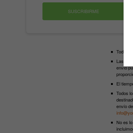
SUSCRIBIRME
Todos lo
Las susc
envío pu
proporci
El tiemp
Todos lo
destinad
envío de
info@yo
No es lo
incluimo