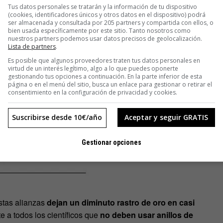
Tus datos personales se tratarán y la información de tu dispositivo
illos conyugales de
alrededor de 2,2 kg de 18 quilates
, unos
(cookies, identificadores únicos y otros datos en el dispositivo) podrá
ue se esfuma como diminutas motas de pan de oro en el viento.
ser almacenada y consultada por 205 partners y compartida con ellos, o
bien usada específicamente por este sitio. Tanto nosotros como
nuestros partners podemos usar datos precisos de geolocalización.
nfieles, esas que tiran la media hacía arriba por andar todo
Lista de partners
.
ados. Aún así, la abrasión más alta que pudo observar este
Es posible que algunos proveedores traten tus datos personales en
virtud de un interés legítimo, algo a lo que puedes oponerte
ones en la playa, donde obviamente
la fricción con la arena
gestionando tus opciones a continuación. En la parte inferior de esta
bién parece que dan lugar a mayor desgaste.
página o en el menú del sitio, busca un enlace para gestionar o retirar el
consentimiento en la configuración de privacidad y cookies.
Suscribirse desde 10€/año
Aceptar y seguir GRATIS
Gestionar opciones
stas alianzas
dejan un diminuto rastro de oro en casi
 a todos los científicos que
no deben usar anillos de