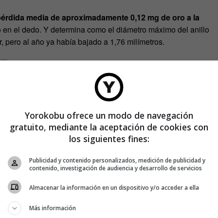
érdida media de aproximadamente 0,12 mg de oro a la
o en el dedo. Y determina como el diámetro máximo del anillo
r, pero al año ya había bajado a 1,76 milímetros.
Yorokobu ofrece un modo de navegación
gratuito, mediante la aceptación de cookies con
los siguientes fines:
Publicidad y contenido personalizados, medición de publicidad y
contenido, investigación de audiencia y desarrollo de servicios
Almacenar la información en un dispositivo y/o acceder a ella
Más información
o la ciudad de Viena, con poco más de 300.000 parejas