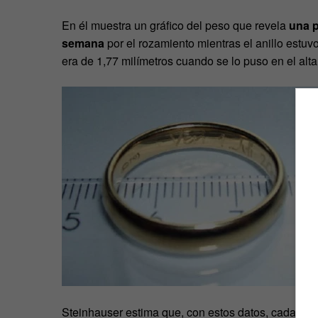
En él muestra un gráfico del peso que revela
una p
semana
por el rozamiento mientras el anillo estuv
era de 1,77 milímetros cuando se lo puso en el alta
Steinhauser estima que, con estos datos, cada añ