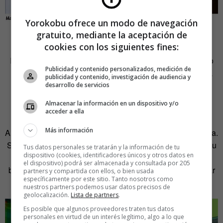
Yorokobu ofrece un modo de navegación
gratuito, mediante la aceptación de
LA EMOCIÓN ESTÁ EN EL PROCESO
cookies con los siguientes fines:
Imagina que enciendes la tele y ves el final de un capítulo
Publicidad y contenido personalizados, medición de
de CSI donde se revela el nombre del asesino, se detalla
publicidad y contenido, investigación de audiencia y
cómo cometió el crimen y cómo murió la víctima. Al ver la
desarrollo de servicios
última escena recibes datos, no emociones.
La emoción
Almacenar la información en un dispositivo y/o
está en el proceso, el seguimiento del método.
acceder a ella
Más información
A menudo, el cine científico ofrece datos de manera rotunda.
Si el divulgador quiere interesar al público, debe mostrar su
Tus datos personales se tratarán y la información de tu
dispositivo (cookies, identificadores únicos y otros datos en
incertidumbre, el proceso y la emoción que siente en la
el dispositivo) podrá ser almacenada y consultada por 205
búsqueda. Es más interesante hacerse preguntas y buscar
partners y compartida con ellos, o bien usada
específicamente por este sitio. Tanto nosotros como
las respuestas, que ofrecer las respuestas «a palo seco».
nuestros partners podemos usar datos precisos de
geolocalización.
Lista de partners
.
Es posible que algunos proveedores traten tus datos
personales en virtud de un interés legítimo, algo a lo que