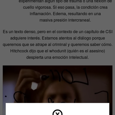
experimentan algún tipo de trauma o una flexión de
cuello vigorosa. Si eso pasa, la condición crea
inflamación. Edema, resultando en una
masiva presión intercraneal.
Es un texto denso, pero en el contexto de un capítulo de CSI
adquiere interés. Estamos atentos al diálogo porque
queremos que se atrape al criminal y queremos saber cómo.
Hitchcock dijo que el whodunit (quién es el asesino)
despierta una emoción intelectual.