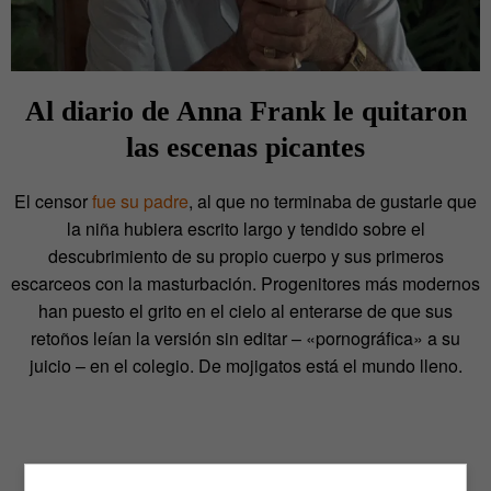
Al diario de Anna Frank le quitaron
las escenas picantes
El censor
fue su padre
, al que no terminaba de gustarle que
la niña hubiera escrito largo y tendido sobre el
descubrimiento de su propio cuerpo y sus primeros
escarceos con la masturbación. Progenitores más modernos
han puesto el grito en el cielo al enterarse de que sus
retoños leían la versión sin editar – «pornográfica» a su
juicio – en el colegio. De mojigatos está el mundo lleno.