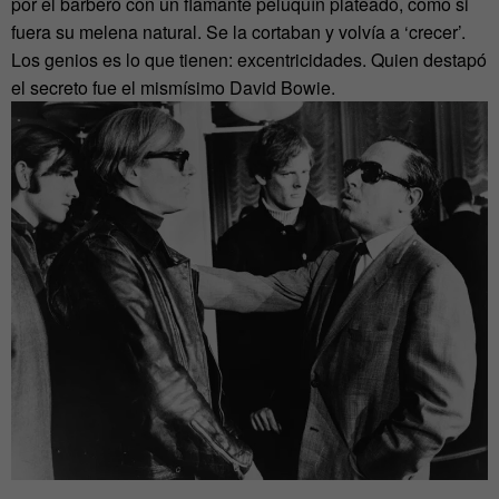
por el barbero con un flamante peluquín plateado, como si
fuera su melena natural. Se la cortaban y volvía a ‘crecer’.
Los genios es lo que tienen: excentricidades. Quien destapó
el secreto fue el mismísimo David Bowie.