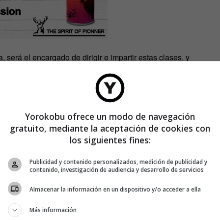
 será el encargado de dirigir e impartir estas clases, y
crear su propio graffiti.
ran, pues tienen tantos puntos en común que el artista ha
 ciervo tiene el papel predominante. Esta técnica pictórica y
Yorokobu ofrece un modo de navegación
 Glenfiddich que cuenta con una trayectoria de más de 125
gratuito, mediante la aceptación de cookies con
los siguientes fines:
án a cabo en el espacio 1001atmosphera (General Pardiñas, 50
Publicidad y contenido personalizados, medición de publicidad y
 Serán gratuitos, previa inscripción en el teléfono 91 556 01 54
contenido, investigación de audiencia y desarrollo de servicios
Almacenar la información en un dispositivo y/o acceder a ella
Más información