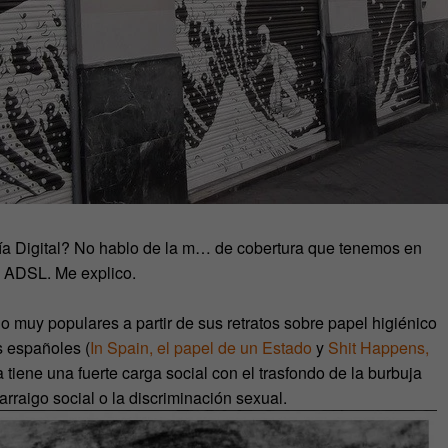
mía Digital? No hablo de la m… de cobertura que tenemos en
el ADSL. Me explico.
 muy populares a partir de sus retratos sobre papel higiénico
es españoles (
In Spain, el papel de un Estado
y
Shit Happens,
ica tiene una fuerte carga social con el trasfondo de la burbuja
esarraigo social o la discriminación sexual.