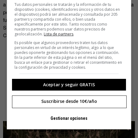
a realizar este proyecto. Según el importe de la donación, la
Tus datos personales se tratarán y la información de tu
dispositivo (cookies, identificadores únicos y otros datos en
persona puede llegar a proponer nuevos objetivos para
el dispositivo) podrá ser almacenada y consultada por 205
futuras misiones.
partners y compartida con ellos, o bien usada
específicamente por este sitio. Tanto nosotros como
Su última misión ha sido en España, en el mismísimo
nuestros partners podemos usar datos precisos de
geolocalización.
Lista de partners
.
Congreso de los Diputados de Madrid.
Es posible que algunos proveedores traten tus datos
personales en virtud de un interés legítimo, algo a lo que
puedes oponerte gestionando tus opciones a continuación.
En la parte inferior de esta página o en el menú del sitio,
busca un enlace para gestionar o retirar el consentimiento en
la configuración de privacidad y cookies.
Aceptar y seguir GRATIS
Suscribirse desde 10€/año
Gestionar opciones