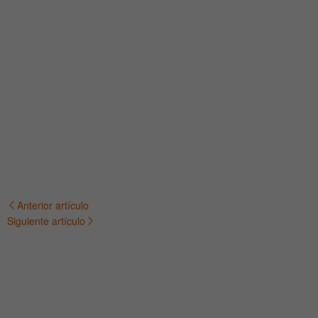
Anterior artículo
Navegación
Siguiente artículo
de
entradas