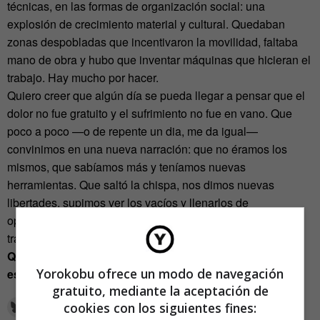
técnicas, en las formas de organización social: una
explosión de crecimiento material y cultural. Quedaban
zonas despobladas que incentivaron la movilidad, faltaba
mano de obra y hubo que inventar máquinas que hicieran el
trabajo. Hay mucho por hacer.
Quiero creer que algún día se pueda llegar a pensar que el
dolor no fue gratuito y el sufrimiento no fue en vano. Que
poco a poco —o de repente un dia, me da igual—
convinimos en una nueva narración: que no éramos los
mismos, que sabíamos más y teníamos nuevas
herramientas. Que saltó la chispa, nos dimos nuevas
libertades, supimos ver los vacíos y llenarlos de
oportunidad. Que la energía contenida empujó una gran
transformación. Barreras por romper.
Que se apagó el ruido y apareció el presente, y ahí
Yorokobu ofrece un modo de navegación
estábamos nosotros, preparados.
gratuito, mediante la aceptación de
cookies con los siguientes fines: