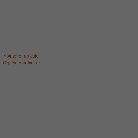
Anterior artículo
Navegación
Siguiente artículo
de
entradas