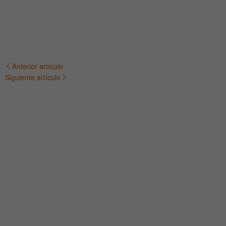
Anterior artículo
Navegación
Siguiente artículo
de
entradas