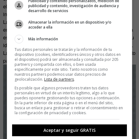
Publicidad y contenido personalizados, medición de
el hecho de estar retratados de esa manera, sin más
publicidad y contenido, investigación de audiencia y
desarrollo de servicios
información acerca de ellos».
La sociedad ha cambiado de manera palpable durante la
Almacenar la información en un dispositivo y/o
acceder a ella
era de internet. Hace 20 años, el usuario anónimo valoraba
esa condición y se escondía tras avatares que ocultaban su
Más información
identidad real. Hoy, la tendencia mayoritaria es la contraria.
Tus datos personales se tratarán y la información de tu
Las redes sociales se han convertido en el vehículo perfecto
dispositivo (cookies, identificadores únicos y otros datos en
el dispositivo) podrá ser almacenada y consultada por 205
para el exhibicionismo y el narcisismo.
partners y compartida con ellos, o bien usada
específicamente por este sitio. Tanto nosotros como
nuestros partners podemos usar datos precisos de
geolocalización.
Lista de partners
.
Es posible que algunos proveedores traten tus datos
personales en virtud de un interés legítimo, algo a lo que
puedes oponerte gestionando tus opciones a continuación.
En la parte inferior de esta página o en el menú del sitio,
busca un enlace para gestionar o retirar el consentimiento en
la configuración de privacidad y cookies.
Aceptar y seguir GRATIS