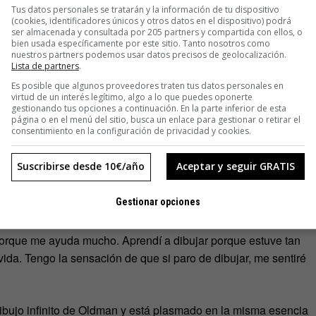
és de Instagram no surgió como una forma original de llamar
Tus datos personales se tratarán y la información de tu dispositivo
(cookies, identificadores únicos y otros datos en el dispositivo) podrá
barrota la red social. Había algo más. «Algunas veces es
ser almacenada y consultada por 205 partners y compartida con ellos, o
empre sientes que puedes dibujar más. El Dibujo sin fin me
bien usada específicamente por este sitio. Tanto nosotros como
nuestros partners podemos usar datos precisos de geolocalización.
trabajos están terminados y entregados, pueden tener una
Lista de partners
.
ndo y por qué los dibujé. Con el Dibujo sin fin puedo
Es posible que algunos proveedores traten tus datos personales en
 una bitácora de viaje. O como los anillos de crecimiento
virtud de un interés legítimo, algo a lo que puedes oponerte
gestionando tus opciones a continuación. En la parte inferior de esta
página o en el menú del sitio, busca un enlace para gestionar o retirar el
consentimiento en la configuración de privacidad y cookies.
ome this far’
Suscribirse desde 10€/año
Aceptar y seguir GRATIS
na frase apareció en el Dibujo sin fin: «No llegué tan lejos
Gestionar opciones
porque me ayuda mucho. Aprendí a dibujar porque estuve tan
ida. Tengo la sensación de que si paro de dibujar, me sentiré
 dibujo infinito de Oldman y está plasmado en la misma esencia