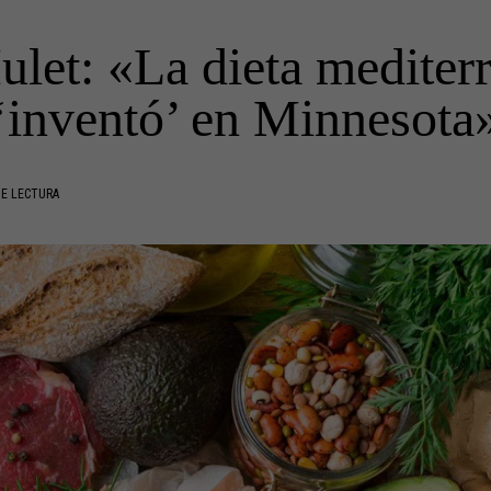
let: «La dieta mediter
‘inventó’ en Minnesota
DE LECTURA