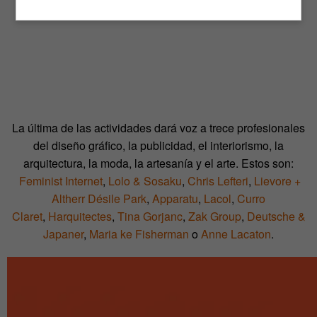
La última de las actividades dará voz a trece profesionales
del diseño gráfico, la publicidad, el interiorismo, la
arquitectura, la moda, la artesanía y el arte. Estos son:
Feminist Internet
,
Lolo & Sosaku
,
Chris Lefteri
,
Lievore +
Altherr Désile Park
,
Apparatu
,
Lacol
,
Curro
Claret
,
Harquitectes
,
Tina Gorjanc
,
Zak Group
,
Deutsche &
Japaner
,
Maria ke Fisherman
o
Anne Lacaton
.