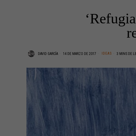
‘Refugiad
r
IDEAS
DAVID GARCÍA
14 DE MARZO DE 2017
3 MINS DE L