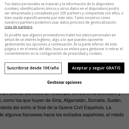
Tus datos personales se tratarán y la información de tu dispositivo
eta de
refugiados
siempre lleva detrás una desgracia: o bien
(cookies, identificadores únicos y otros datos en el dispositivo) podrá
ser almacenada y consultada por 205 partners y compartida con ellos, o
da y la de sus familias. Aunque esta es una historia de
bien usada específicamente por este sitio. Tanto nosotros como
o de imaginar cómo eran sus vidas antes de ser
nuestros partners podemos usar datos precisos de geolocalización.
Lista de partners
.
Es posible que algunos proveedores traten tus datos personales en
virtud de un interés legítimo, algo a lo que puedes oponerte
das de los ahora refugiados eran antes existencias tan
gestionando tus opciones a continuación. En la parte inferior de esta
página o en el menú del sitio, busca un enlace para gestionar o retirar el
mún de cualquier país del entorno. De Siria han huido
consentimiento en la configuración de privacidad y cookies.
diantes universitarios, analfabetos, jugadores de fútbol o
teléfonos móviles, ropa de marca o reloj heredado. O con
Suscribirse desde 10€/año
Aceptar y seguir GRATIS
atase el drama.
Gestionar opciones
cicio de angustia y empatía porque es una historia cíclica,
a ser una de los miles de niñas que vemos en la televisión y
, como los que huyen de Siria, Afganistán, Somalia, Sudán,
oria del exilio al final de la Guerra Civil Española. La
 de algunos franceses hacia los exiliados españoles, el miedo