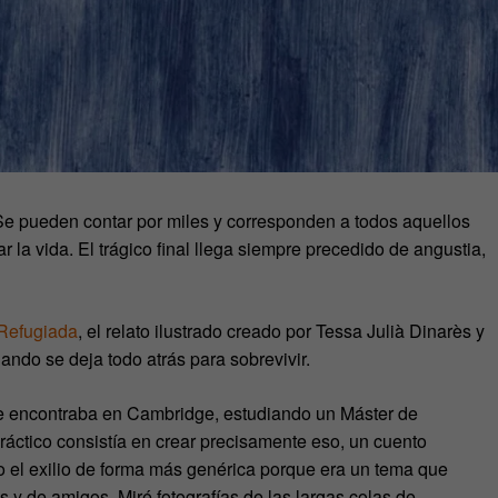
Se pueden contar por miles y corresponden a todos aquellos
 la vida. El trágico final llega siempre precedido de angustia,
Refugiada
, el relato ilustrado creado por Tessa Julià Dinarès y
ndo se deja todo atrás para sobrevivir.
se encontraba en Cambridge, estudiando un Máster de
 práctico consistía en crear precisamente eso, un cuento
o el exilio de forma más genérica porque era un tema que
s y de amigos. Miré fotografías de las largas colas de