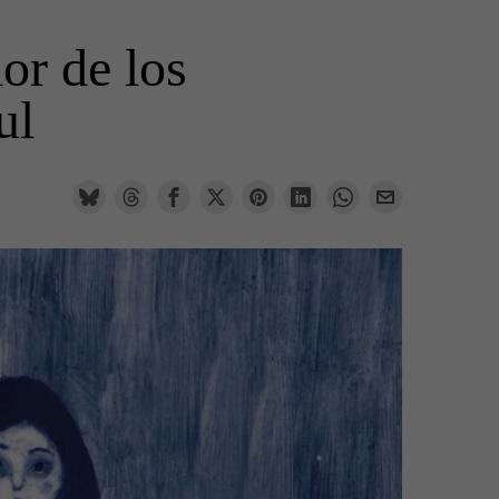
or de los
ul