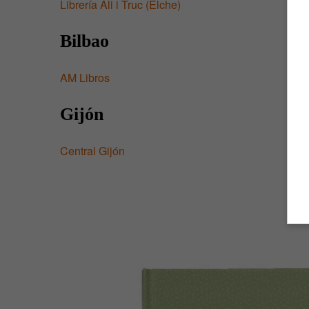
Librería Ali i Truc (Elche)
Bilbao
AM Libros
Gijón
Central Gijón