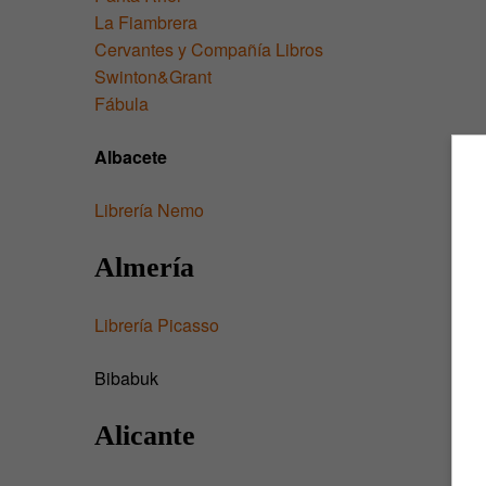
La Fiambrera
Cervantes y Compañía Libros
Swinton&Grant
Fábula
Albacete
Librería Nemo
Almería
Librería Picasso
Bibabuk
Alicante