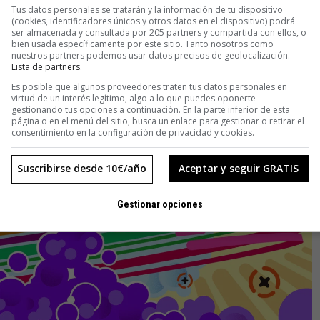
ilustración es una historia en sí misma». Pongamos como
Tus datos personales se tratarán y la información de tu dispositivo
un año y medio haciendo acopio de material, buceando en las
(cookies, identificadores únicos y otros datos en el dispositivo) podrá
ser almacenada y consultada por 205 partners y compartida con ellos, o
personajes y desechando miles. Sus dibujos tienen una lectura
bien usada específicamente por este sitio. Tanto nosotros como
ción, no son simples formas agradables.
nuestros partners podemos usar datos precisos de geolocalización.
Lista de partners
.
Es posible que algunos proveedores traten tus datos personales en
virtud de un interés legítimo, algo a lo que puedes oponerte
gestionando tus opciones a continuación. En la parte inferior de esta
página o en el menú del sitio, busca un enlace para gestionar o retirar el
consentimiento en la configuración de privacidad y cookies.
Suscribirse desde 10€/año
Aceptar y seguir GRATIS
Gestionar opciones