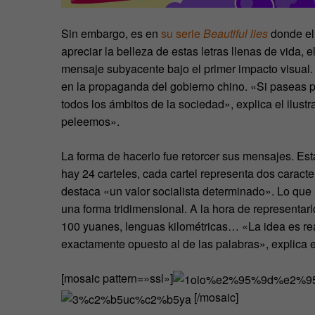
Sin embargo, es en
su serie
Beautiful lies
donde el
apreciar la belleza de estas letras llenas de vida, 
mensaje subyacente bajo el primer impacto visual.
en la propaganda del gobierno chino. «Si paseas po
todos los ámbitos de la sociedad», explica el ilust
peleemos».
La forma de hacerlo fue retorcer sus mensajes. E
hay 24 carteles, cada cartel representa dos carac
destaca «un valor socialista determinado». Lo que
una forma tridimensional. A la hora de representar
100 yuanes, lenguas kilométricas… «La idea es real
exactamente opuesto al de las palabras», explica el
[mosaic pattern=»ssl»]
[/mosaic]