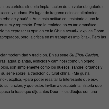
ten los carteles sino «la implantación de un valor obligatorio»,
«asco y dudas». En lugar de tragarse estos sentimientos,
 rebelde y burlón. Ante esta actitud contestataria a uno le
ensura y represión. Pero la realidad no es tan dramática
ema expresar tu opinión en la China actual», explica Doom,
ropiados, pero la crítica en mi trabajo es implícita». Pero las
ezclar modernidad y tradición. En su serie
Su Zhou Garden
,
ras, agua, plantas, edificios y caminos) como un objeto
 ojos, son simplemente como los huesos, sangre, órganos y
su serie sobre la tradición cultural china. «Me gusta
no», explica, «para poder resaltar lo interesante que es».
 su función, y que estos invitan a descubrir la historia que
epasa la frase que dijo antes Doon: «los dibujos son una