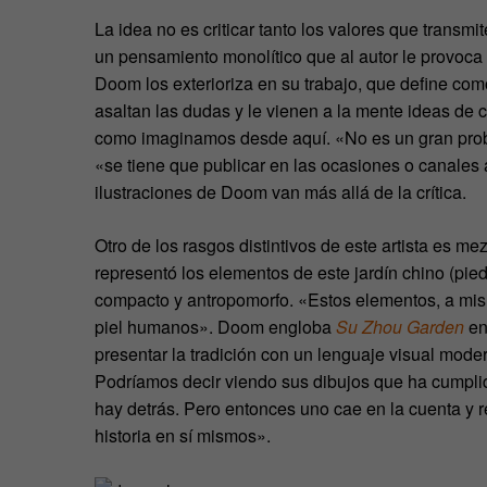
La idea no es criticar tanto los valores que transmi
un pensamiento monolítico que al autor le provoca 
Doom los exterioriza en su trabajo, que define como
asaltan las dudas y le vienen a la mente ideas de c
como imaginamos desde aquí. «No es un gran probl
«se tiene que publicar en las ocasiones o canales ap
ilustraciones de Doom van más allá de la crítica.
Otro de los rasgos distintivos de este artista es m
representó los elementos de este jardín chino (pied
compacto y antropomorfo. «Estos elementos, a mis
piel humanos». Doom engloba
Su Zhou Garden
en 
presentar la tradición con un lenguaje visual moder
Podríamos decir viendo sus dibujos que ha cumplido
hay detrás. Pero entonces uno cae en la cuenta y r
historia en sí mismos».