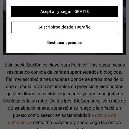
Aceptar y seguir GRATIS
Suscribirse desde 10€/año
Gestionar opciones
Esta socialización es clave para Fellmer. Tras pasar meses
rescatando comida de varios supermercados biológicos,
Fellmer escribió a tres cadenas donde se tiraba más de lo
que el podía llevar contándoles su proyecto y pidiéndoles
que les dieran la comida legalmente, ya que recogerla es
técnicamente un robo. De las tres, BioCompany, con más de
30 establecimientos, contestó a su ruego y le ofreció un
puesto como asesor en sostenibilidad
a cambio de
alimentos
. Fellmer ha aceptado y ahora coge la comida