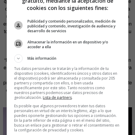
gratuito, mediante la aceptación de
que según los datos que maneja Fellmer son, en el caso de
cookies con los siguientes fines:
cada alemán, 5.000 litros diarios, casi el doble de lo que la
universidad Politécnica de Madrid calculó que gasta cada
Publicidad y contenido personalizados, medición de
español. Otro similar es la energía gris, es decir, la usada en
publicidad y contenido, investigación de audiencia y
todas las fases del ciclo de un producto y servicio, desde su
desarrollo de servicios
concepción hasta su reciclaje pasando por la costosa
Almacenar la información en un dispositivo y/o
extracción de las materias primas.
acceder a ella
Más información
“El tercero”, dice Fellmer, “es más humano”. “Crees que con
el dinero se puede vivir más independiente de los demás ya
Tus datos personales se tratarán y la información de tu
dispositivo (cookies, identificadores únicos y otros datos en
que puedes pagar desde una mudanza hasta una
el dispositivo) podrá ser almacenada y consultada por 205
prostituta”, explica, “pero en realidad estás muy dependiente
partners y compartida con ellos, o bien usada
específicamente por este sitio. Tanto nosotros como
de toda la gente opera en la creación de esos productos y
nuestros partners podemos usar datos precisos de
ya no socializas con los humanos de tu entorno”.
geolocalización.
Lista de partners
.
Es posible que algunos proveedores traten tus datos
personales en virtud de un interés legítimo, algo a lo que
puedes oponerte gestionando tus opciones a continuación.
En la parte inferior de esta página o en el menú del sitio,
busca un enlace para gestionar o retirar el consentimiento en
la configuración de privacidad y cookies.