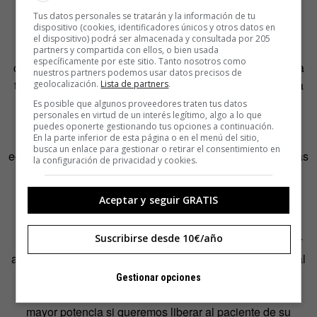
Tus datos personales se tratarán y la información de tu
dispositivo (cookies, identificadores únicos y otros datos en
el dispositivo) podrá ser almacenada y consultada por 205
En cuanto a la economicitis severa bacteriana, es
partners y compartida con ellos, o bien usada
específicamente por este sitio. Tanto nosotros como
claramente distinta y no queda más remedio que recurrir a
nuestros partners podemos usar datos precisos de
tratamientos antibióticos. El propio organismo se revuelca
geolocalización.
Lista de partners
.
patológicamente en recursivas referencias económicas,
Es posible que algunos proveedores traten tus datos
personales en virtud de un interés legítimo, algo a lo que
siendo necesario que otro vertebrado actúe con
puedes oponerte gestionando tus opciones a continuación.
determinación. Desgraciadamente la cepa de la
En la parte inferior de esta página o en el menú del sitio,
busca un enlace para gestionar o retirar el consentimiento en
economicitis se está volviendo resistente a los clásicos más
la configuración de privacidad y cookies.
usados. Ya no es suficiente con preguntar;
“dóndevasdepuente”, “quésabesdeLuis” o
Aceptar y seguir GRATIS
“cómocambiaeltiempo”.
Suscribirse desde 10€/año
En los primeros brotes bacterianos era suficiente inocular
alguno de ellos para arrastrar a una nueva conversación al
enfermo que abandonaba la infectada charla económica.
Gestionar opciones
Últimamente, ya es necesario usar fármacos de mucha
mayor potencia si queremos liberar al paciente de su