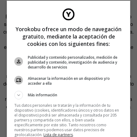
Euclide aprovechaba para explicar metafóricamente cómo
se debe tratar al entorno natural en el que se inspira. «Si no
Yorokobu ofrece un modo de navegación
conocemos la naturaleza, no nos importa que sea destruida.
gratuito, mediante la aceptación de
Mis estudiantes, los que veían el trabajo en persona, se
cookies con los siguientes fines:
entristecían cuando lo borraba porque habían visto cómo se
desarrollaba, cómo crecía», cuenta.
Publicidad y contenido personalizados, medición de
publicidad y contenido, investigación de audiencia y
desarrollo de servicios
El resultado es una serie de ilustraciones de inspiración
natural, al igual que algún trabajo previo con la ilustración
Almacenar la información en un dispositivo y/o
de portada del
último disco de Bon Iver
, al que el tratamiento
acceder a ella
y la técnica otorgan un componente onírico. «Siempre he
Más información
recibido ese empujón de la naturaleza. Es una experiencia
Tus datos personales se tratarán y la información de tu
que me sobrepasa», declara. «Algo ocurre con la química
dispositivo (cookies, identificadores únicos y otros datos en
de mi cerebro. Siento algo muy potente cuando estoy en
el dispositivo) podrá ser almacenada y consultada por 205
partners y compartida con ellos, o bien usada
contacto con la naturaleza. La pinto como creo que es».
específicamente por este sitio. Tanto nosotros como
nuestros partners podemos usar datos precisos de
geolocalización.
Lista de partners
.