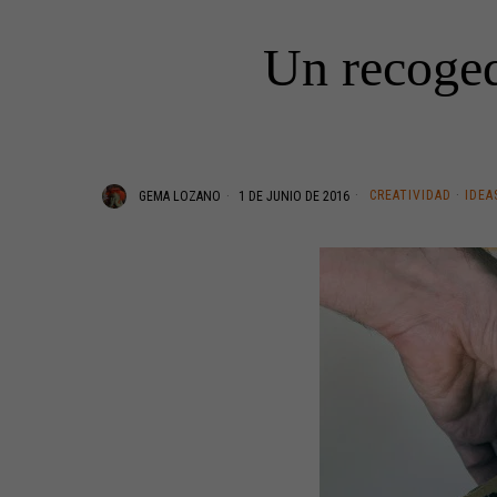
Un recoged
CREATIVIDAD
·
IDEA
GEMA LOZANO
1 DE JUNIO DE 2016