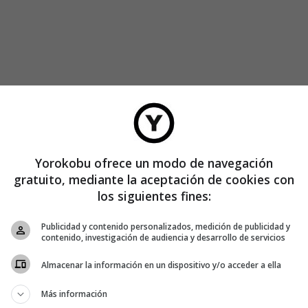
Yorokobu ofrece un modo de navegación
stico de un solo uso que, por normativa europea, deberán
gratuito, mediante la aceptación de cookies con
los siguientes fines:
 cadena del perro. Para darlo a conocer, sus creadores han
Publicidad y contenido personalizados, medición de publicidad y
contenido, investigación de audiencia y desarrollo de servicios
bajo el lema «Yo sí lo hago» a la que ya se han sumado 10
Almacenar la información en un dispositivo y/o acceder a ella
os locales. En España hay 5,4 millones de perros censados y
Más información