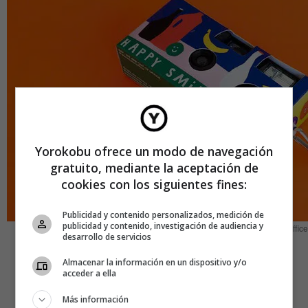
Yorokobu ofrece un modo de navegación
gratuito, mediante la aceptación de
cookies con los siguientes fines:
Publicidad y contenido personalizados, medición de
publicidad y contenido, investigación de audiencia y
EEEEEEEEEEE by We Are Out of the Office
desarrollo de servicios
Y para demostrarlo, han buscado la ayuda del estudio de
Almacenar la información en un dispositivo y/o
narrativa audiovisual
Abuela
. Sus realizadores pasearon
acceder a ella
por las calles de Nueva York con una de estas cámaras
Más información