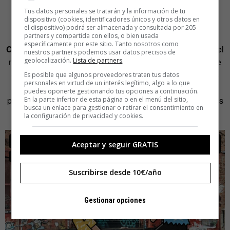
reutilizables en la mano.
Tus datos personales se tratarán y la información de tu
dispositivo (cookies, identificadores únicos y otros datos en
«Caminar por la ciudad con una cámara predispone la
el dispositivo) podrá ser almacenada y consultada por 205
mirada», comentan desde
EEEEEEEEEE Disposable
partners y compartida con ellos, o bien usada
específicamente por este sitio. Tanto nosotros como
Cameras;
«
lo cotidiano se revela como único. Las calles, el
nuestros partners podemos usar datos precisos de
geolocalización.
Lista de partners
.
metro, el bar de la esquina, el súper del barrio y el resto de
espacios por los que nos movemos a diario sin prestarles
Es posible que algunos proveedores traten tus datos
personales en virtud de un interés legítimo, algo a lo que
demasiada atención se muestran como el escenario de
puedes oponerte gestionando tus opciones a continuación.
película que son realmente. La ciudad tiene eso: diamantes
En la parte inferior de esta página o en el menú del sitio,
busca un enlace para gestionar o retirar el consentimiento en
para quien los quiera admirar. Clic».
la configuración de privacidad y cookies.
Aceptar y seguir GRATIS
Suscribirse desde 10€/año
Gestionar opciones