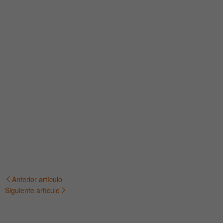
Anterior artículo
Navegación
Siguiente artículo
de