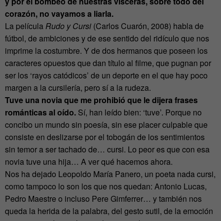
y por el bombeo de nuestras vísceras, sobre todo del
corazón, no vayamos a liarla.
La película
Rudo y Cursi
(Carlos Cuarón, 2008) habla de
fútbol, de ambiciones y de ese sentido del ridículo que nos
imprime la costumbre. Y de dos hermanos que poseen los
caracteres opuestos que dan título al filme, que pugnan por
ser los ‘rayos catódicos’ de un deporte en el que hay poco
margen a la cursilería, pero sí a la rudeza.
Tuve una novia que me prohibió que le dijera frases
románticas al oído.
Sí, han leído bien: ‘tuve’. Porque no
concibo un mundo sin poesía, sin ese placer culpable que
consiste en deslizarse por el tobogán de los sentimientos
sin temor a ser tachado de… cursi. Lo peor es que con esa
novia tuve una hija… A ver qué hacemos ahora.
Nos ha dejado Leopoldo María Panero, un poeta nada cursi,
como tampoco lo son los que nos quedan: Antonio Lucas,
Pedro Maestre o incluso Pere Gimferrer… y también nos
queda la herida de la palabra, del gesto sutil, de la emoción