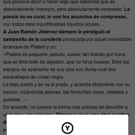
que provoca decir o hacer algo que sabemos que es
absolutamente impropio, pero absolutamente necesario.
La
poesía no es cursi, lo son los anuncios de compresas
,
con todos esos injustificables líquidos azules…
A Juan Ramón Jiménez siempre le persiguió el
sambenito de la cursilería
provocada por aquel inolvidable
arranque de
Platero y yo
:
«Platero es pequeño, peludo, suave; tan blando por fuera,
que se diría todo de algodón, que no lleva huesos. Sólo los
espejos de azabache de sus ojos son duros cual dos
escarabajos de cristal negro.
Lo dejo suelto y se va al prado, y acaricia tibiamente con su
hocico, rozándolas apenas, las florecillas rosas, celestes y
gualdas…»
De acuerdo; no parece la forma más precisa de describir a
un burro y, sin embargo,
Platero y yo
es una obra cumbre
de la lírica
, a pesar de que muchos llegamos a odiarla
porque nos la impusieron en aquel remoto ciclo formativo