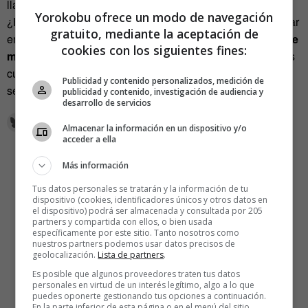
llamado E.G.B.
Yorokobu ofrece un modo de navegación
¿Enviar flores? ¿Escribir unos versos en una pared? ¿Llorar
gratuito, mediante la aceptación de
en una película de Pixar?
No pasa nada, eso no nos hace
cookies con los siguientes fines:
más frágiles, sino más humanos.
Por favor, sean ustedes
cursis de vez en cuando (no hay que abusar) y el mundo
Publicidad y contenido personalizados, medición de
será un lugar más amable.
publicidad y contenido, investigación de audiencia y
desarrollo de servicios
Almacenar la información en un dispositivo y/o
acceder a ella
Más información
Tus datos personales se tratarán y la información de tu
dispositivo (cookies, identificadores únicos y otros datos en
el dispositivo) podrá ser almacenada y consultada por 205
partners y compartida con ellos, o bien usada
específicamente por este sitio. Tanto nosotros como
nuestros partners podemos usar datos precisos de
geolocalización.
Lista de partners
.
Es posible que algunos proveedores traten tus datos
personales en virtud de un interés legítimo, algo a lo que
puedes oponerte gestionando tus opciones a continuación.
En la parte inferior de esta página o en el menú del sitio,