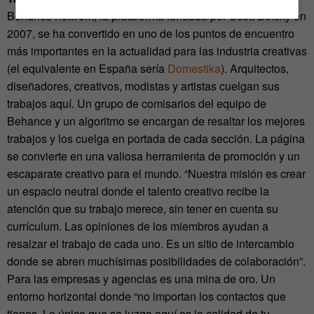
Behance network, la plataforma fundada por Scott Belsky en
2007, se ha convertido en uno de los puntos de encuentro
más importantes en la actualidad para las industria creativas
(el equivalente en España sería
Domestika
). Arquitectos,
diseñadores, creativos, modistas y artistas cuelgan sus
trabajos aquí. Un grupo de comisarios del equipo de
Behance y un algoritmo se encargan de resaltar los mejores
trabajos y los cuelga en portada de cada sección. La página
se convierte en una valiosa herramienta de promoción y un
escaparate creativo para el mundo. “Nuestra misión es crear
un espacio neutral donde el talento creativo recibe la
atención que su trabajo merece, sin tener en cuenta su
currículum. Las opiniones de los miembros ayudan a
resalzar el trabajo de cada uno. Es un sitio de intercambio
donde se abren muchísimas posibilidades de colaboración”.
Para las empresas y agencias es una mina de oro. Un
entorno horizontal donde “no importan los contactos que
tienes. Lo único que se juzga aquí es la calidad de tu