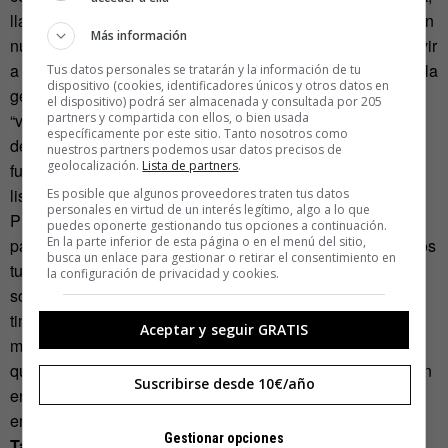
llamadas, chats eccetera. Pero en vez de ser proactivos con
Más información
nuestra energía, la estamos gastando en ser reactivos y vivir
a merced de lo que nos llega. Para evitar esto, algunos de la
Tus datos personales se tratarán y la información de tu
dispositivo (cookies, identificadores únicos y otros datos en
gente más productiva que he conocido se programan
el dispositivo) podrá ser almacenada y consultada por 205
partners y compartida con ellos, o bien usada
“ventanas de no estimulación” a diario. Durante un periodo
específicamente por este sitio. Tanto nosotros como
de 2 o 3 horas, minimizan sus consultas de email y otras
nuestros partners podemos usar datos precisos de
geolocalización.
Lista de partners
.
fuentes de comunicación externa. Se centran en una larga
lista de temas largo plazistas que no están en su día a día.
Es posible que algunos proveedores traten tus datos
personales en virtud de un interés legítimo, algo a lo que
Proyectos que requieren investigación y pensamiento
puedes oponerte gestionando tus opciones a continuación.
En la parte inferior de esta página o en el menú del sitio,
pausado. Otra cosa que funciona muy bien es agregar todos
busca un enlace para gestionar o retirar el consentimiento en
tus mensajes en un sitio central. Configurar tus redes
la configuración de privacidad y cookies.
sociales para que te manden un email. Esto reduce tu “hop
time”, el tiempo que estas saltando de sitio en sitio. Esto
Aceptar y seguir GRATIS
mejora tu concentración. Hay gente que utiliza programas
que transcriben automáticamente los mensajes que reciben
Suscribirse desde 10€/año
en su buzón de voz. En una vida de muchos bandejas de
entrada, la consolidación es clave.
Gestionar opciones
Talento sin fronteras