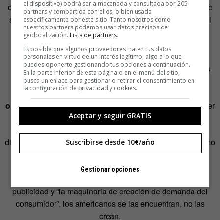
el dispositivo) podrá ser almacenada y consultada por 205
detractores de la teoría de hacer menos películas, más arte
partners y compartida con ellos, o bien usada
significa más arte malo pero, ¿y qué?. Creen que limitar el
específicamente por este sitio. Tanto nosotros como
nuestros partners podemos usar datos precisos de
número de películas significa suprimir voces, reducir las
geolocalización.
Lista de partners
.
posibilidades de que aparezca una gran obra de arte.
Es posible que algunos proveedores traten tus datos
10.000 mejor que 100.
personales en virtud de un interés legítimo, algo a lo que
puedes oponerte gestionando tus opciones a continuación.
Es cierto que la línea entre competitividad y saturación es
En la parte inferior de esta página o en el menú del sitio,
muy fina en este mercado, pero
la demanda del
busca un enlace para gestionar o retirar el consentimiento en
la configuración de privacidad y cookies.
consumidor por películas ‘indie’ no está creada
orgánicamente por éste
, no hay suficiente público para ver
Aceptar y seguir GRATIS
películas independientes: no han incrementado las
películas ‘indie’ con éxito económico y ha decrecido el
dinero que los inversores hacen con ellas. Es decir, tal como
Suscribirse desde 10€/año
concibe Kenneth Galbraith sobre la economía
estadounidense en el sonado libro
La sociedad opulenta
Gestionar opciones
(1958), las nuevas demandas están creadas por la
publicidad y “la maquinaria de creación de demanda del
consumidor”, los americanos se las encuentran, no las
crean.