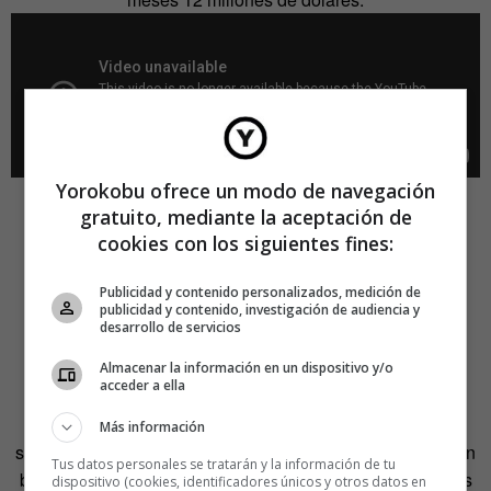
Yorokobu ofrece un modo de navegación
gratuito, mediante la aceptación de
cookies con los siguientes fines:
Publicidad y contenido personalizados, medición de
publicidad y contenido, investigación de audiencia y
desarrollo de servicios
El cine independiente como bien
público
Almacenar la información en un dispositivo y/o
acceder a ella
Siempre es fácil caer en el ‘Síndrome Jorge Manrique’, el
Más información
sentimiento de “cualquier tiempo pasado fue mejor” que tan
Tus datos personales se tratarán y la información de tu
bien escenifica Woody Allen en
Midnight in Paris
. Para los
dispositivo (cookies, identificadores únicos y otros datos en