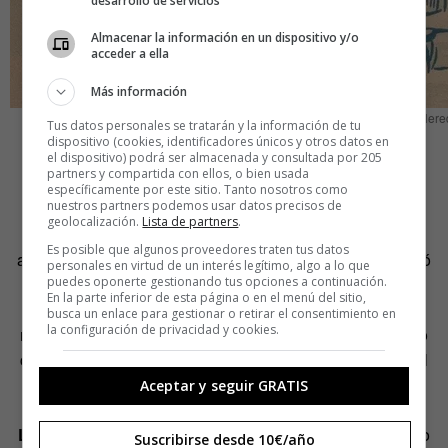
desarrollo de servicios
Almacenar la información en un dispositivo y/o
acceder a ella
Más información
Francisco Cabrero, dibujo de Gran Madrid, nº16, 1951 ©Here
Tus datos personales se tratarán y la información de tu
dispositivo (cookies, identificadores únicos y otros datos en
A lo largo de dos décadas se proyectaron
más de 115
el dispositivo) podrá ser almacenada y consultada por 205
partners y compartida con ellos, o bien usada
pabellones,
de los cuales todavía se conservan 61. En
específicamente por este sitio. Tanto nosotros como
nuestros partners podemos usar datos precisos de
ellos se ensayaron estructuras ligeras, cubiertas
geolocalización.
Lista de partners
.
experimentales y nuevas formas de relación entre
Es posible que algunos proveedores traten tus datos
arquitectura y paisaje. Cada edición de la feria se convirtió
personales en virtud de un interés legítimo, algo a lo que
en una exposición de arquitectura viva, en donde los
puedes oponerte gestionando tus opciones a continuación.
En la parte inferior de esta página o en el menú del sitio,
arquitectos exploraban nuevas soluciones espaciales
busca un enlace para gestionar o retirar el consentimiento en
la configuración de privacidad y cookies.
mientras algunos artesanos añadían murales, mosaicos o
celosías. De hecho, uno de los rasgos más singulares del
recinto fue la colaboración entre arquitectos y artistas
Aceptar y seguir GRATIS
plásticos. Pintores y escultores como
Carlos Pascual de
Lara, Antonio Rodríguez Valdivieso, Amadeo Gabino
o
Suscribirse desde 10€/año