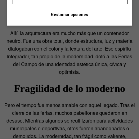
Jesús de la Sota
participaron en la decoración de los
pabellones y generaron un tejido interdisciplinar que
Gestionar opciones
anticipaba los principios del arte público contemporáneo.
Allí, la arquitectura era mucho más que un contenedor
neutro. Fue una obra total, donde estructura, luz y materia
dialogaban con el color y la textura del arte. Ese espíritu
integrador, tan propio de la modernidad, dotó a las Ferias
del Campo de una identidad estética única, cívica y
optimista.
Fragilidad de lo moderno
Pero el tiempo fue menos amable con aquel legado. Tras el
cierre de las ferias, muchos pabellones quedaron en
desuso. Mientras algunos se reutilizaron para actividades
municipales o deportivas, otros fueron abandonados o
demolidos. La modernidad, tan frágil como valiente,